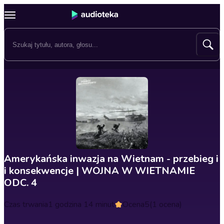
Amerykańska inwazja na Wietnam - przebieg i
i konsekwencje | WOJNA W WIETNAMIE
ODC. 4
Czas trwania
1 godzina 14 minut
Ocena
5
(1 ocena)