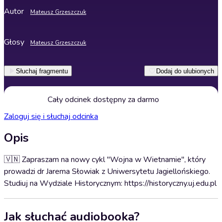
Autor
Mateusz Grzeszczuk
Głosy
Mateusz Grzeszczuk
Słuchaj fragmentu
Dodaj do ulubionych
Cały odcinek dostępny za darmo
Zaloguj się i słuchaj odcinka
Opis
🇻🇳 Zapraszam na nowy cykl "Wojna w Wietnamie", który
prowadzi dr Jarema Słowiak z Uniwersytetu Jagiellońskiego.
Studiuj na Wydziale Historycznym: https://historyczny.uj.edu.pl
Jak słuchać audiobooka?