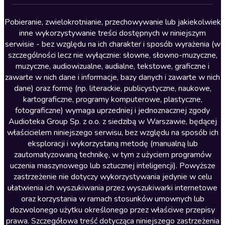
Lektury szkolne
Literatura anglojęzyczna
Pobieranie, zwielokrotnianie, przechowywanie lub jakiekolwiek
inne wykorzystywanie treści dostępnych w niniejszym
Literatura faktu
serwisie - bez względu na ich charakter i sposób wyrażenia (w
szczególności lecz nie wyłącznie: słowne, słowno-muzyczne,
Literatura obyczajowa
muzyczne, audiowizualne, audialne, tekstowe, graficzne i
Literatura piękna obca
zawarte w nich dane i informacje, bazy danych i zawarte w nich
dane) oraz formę (np. literackie, publicystyczne, naukowe,
Literatura piękna polska
kartograficzne, programy komputerowe, plastyczne,
Nagrania relaksacyjne
fotograficzne) wymaga uprzedniej i jednoznacznej zgody
Audioteka Group Sp. z o.o. z siedzibą w Warszawie, będącej
Nauka języków
właścicielem niniejszego serwisu, bez względu na sposób ich
Nauki humanistyczne
eksploracji i wykorzystaną metodę (manualną lub
zautomatyzowaną technikę, w tym z użyciem programów
Podcasty i audycje
uczenia maszynowego lub sztucznej inteligencji). Powyższe
Polityka
zastrzeżenie nie dotyczy wykorzystywania jedynie w celu
ułatwienia ich wyszukiwania przez wyszukiwarki internetowe
Prasa
oraz korzystania w ramach stosunków umownych lub
Religia
dozwolonego użytku określonego przez właściwe przepisy
prawa. Szczegółowa treść dotycząca niniejszego zastrzeżenia