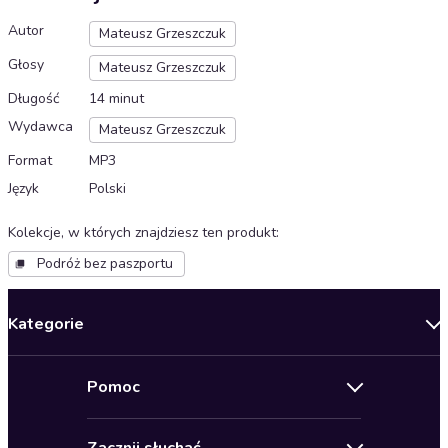
Autor
Mateusz Grzeszczuk
Głosy
Mateusz Grzeszczuk
Długość
14 minut
Wydawca
Mateusz Grzeszczuk
Format
MP3
Język
Polski
Kolekcje, w których znajdziesz ten produkt
:
Podróż bez paszportu
Kategorie
Nowości
Pomoc
Oferty specjalne
Kontakt
Bestsellery