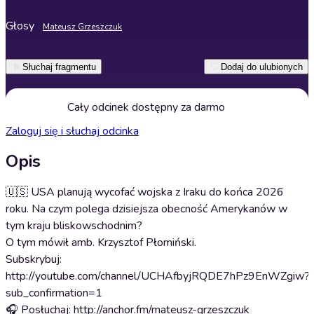
Głosy
Mateusz Grzeszczuk
Słuchaj fragmentu
Dodaj do ulubionych
Cały odcinek dostępny za darmo
Zaloguj się i słuchaj odcinka
Opis
🇺🇸 USA planują wycofać wojska z Iraku do końca 2026
roku. Na czym polega dzisiejsza obecność Amerykanów w
tym kraju bliskowschodnim?
O tym mówił amb. Krzysztof Płomiński.
Subskrybuj:
http://youtube.com/channel/UCHAfbyjRQDE7hPz9EnWZgiw?
sub_confirmation=1
🎧 Posłuchaj: http://anchor.fm/mateusz-grzeszczuk