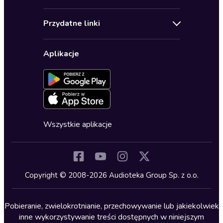
Pomoc
Audioseriale
Audioteka Klub
Regulamin
Biografie
Przydatne linki
Karnety
Polityka prywatności
Biznes, marketing, ekonomia
Wybierz wersję językową
Karty upominkowe
Ustawienia prywatności
Dla dzieci
Aplikacje
Dołącz do newslettera
Aktywuj kartę
Formularz zgłaszania nielegalnych treści
Dla młodzieży
Blog
Oferta dla firm i bibliotek
Deklaracja dostępności
Erotyczne
Zapowiedzi
Fantastyka
Cykle audiobooków
Horror
Wszystkie aplikacje
Inne języki
Komedia
Kryminały
Copyright © 2008-2026 Audioteka Group Sp. z o.o.
Lektury szkolne
Literatura anglojęzyczna
Pobieranie, zwielokrotnianie, przechowywanie lub jakiekolwiek
inne wykorzystywanie treści dostępnych w niniejszym