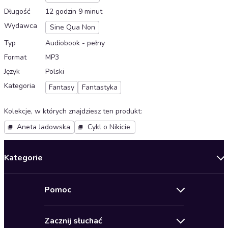
Długość
12 godzin 9 minut
Wydawca
Sine Qua Non
Typ
Audiobook - pełny
Format
MP3
Język
Polski
Kategoria
Fantasy
Fantastyka
Kolekcje, w których znajdziesz ten produkt
:
Aneta Jadowska
Cykl o Nikicie
Kategorie
Nowości
Pomoc
Oferty specjalne
Kontakt
Bestsellery
Zacznij słuchać