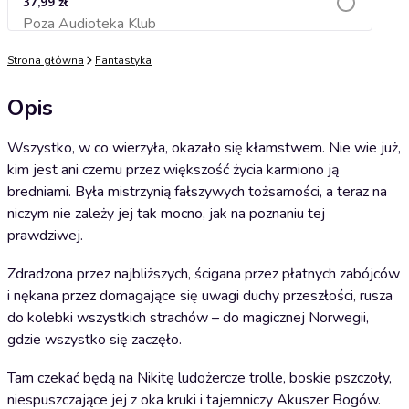
37,99 zł
Poza Audioteka Klub
Dodaj do koszyka
Strona główna
Fantastyka
Opis
Wszystko, w co wierzyła, okazało się kłamstwem. Nie wie już,
kim jest ani czemu przez większość życia karmiono ją
bredniami. Była mistrzynią fałszywych tożsamości, a teraz na
niczym nie zależy jej tak mocno, jak na poznaniu tej
prawdziwej.
Zdradzona przez najbliższych, ścigana przez płatnych zabójców
i nękana przez domagające się uwagi duchy przeszłości, rusza
do kolebki wszystkich strachów – do magicznej Norwegii,
gdzie wszystko się zaczęło.
Tam czekać będą na Nikitę ludożercze trolle, boskie pszczoły,
niespuszczające jej z oka kruki i tajemniczy Akuszer Bogów.