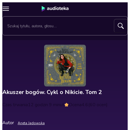
Akuszer bogów. Cykl o Nikicie. Tom 2
Czas trwania
12 godzin 9 minut
Ocena
4.6
(60 ocen)
Autor
Aneta Jadowska