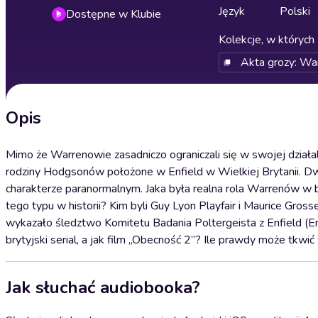
Język
Polski
Dostępne w Klubie
Kolekcje, w których 
Akta grozy: Wa
Opis
Mimo że Warrenowie zasadniczo ograniczali się w swojej dział
rodziny Hodgsonów położone w Enfield w Wielkiej Brytanii. Dwi
charakterze paranormalnym. Jaka była realna rola Warrenów w
tego typu w historii? Kim byli Guy Lyon Playfair i Maurice Gros
wykazało śledztwo Komitetu Badania Poltergeista z Enfield (En
brytyjski serial, a jak film „Obecność 2”? Ile prawdy może tkw
Jak słuchać audiobooka?