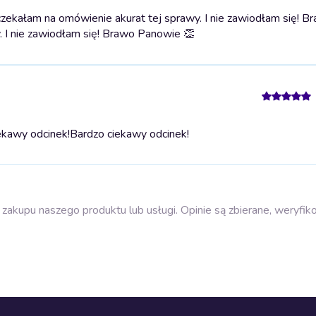
ekałam na omówienie akurat tej sprawy. I nie zawiodłam się! B
 I nie zawiodłam się! Brawo Panowie 👏
ekawy odcinek!
Bardzo ciekawy odcinek!
zakupu naszego produktu lub usługi. Opinie są zbierane, weryfik