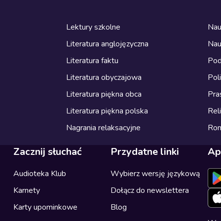
Lektury szkolne
Nau
Literatura anglojęzyczna
Nau
Literatura faktu
Pod
Literatura obyczajowa
Pol
Literatura piękna obca
Pra
Literatura piękna polska
Reli
Nagrania relaksacyjne
Ro
Zacznij słuchać
Przydatne linki
Ap
Audioteka Klub
Wybierz wersję językową
Karnety
Dołącz do newslettera
Karty upominkowe
Blog