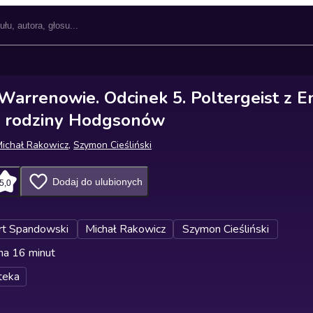
Warrenowie. Odcinek 5. Poltergeist z En
a rodziny Hodgsonów
ichał Rakowicz
,
Szymon Cieśliński
Dodaj do ulubionych
5,0
rt Spandowski
Michał Rakowicz
Szymon Cieśliński
na 16 minut
teka