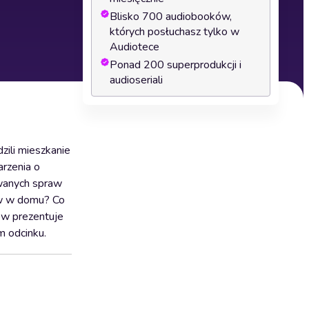
Blisko 700 audiobooków,
których posłuchasz tylko w
Audiotece
Ponad 200 superprodukcji i
audioseriali
zili mieszkanie
arzenia o
owanych spraw
hów w domu? Co
ów prezentuje
m odcinku.