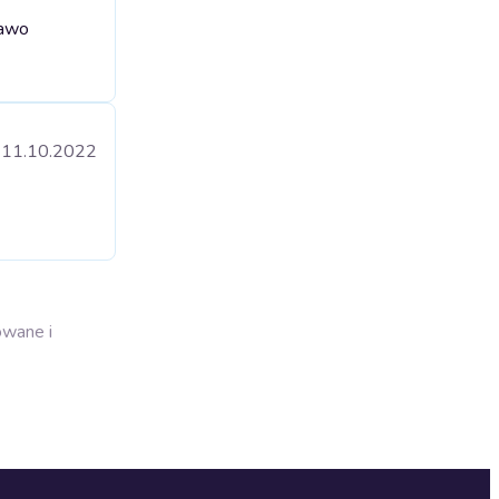
rawo
11.10.2022
owane i