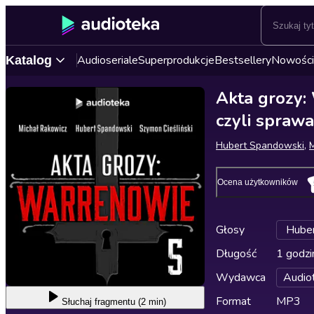
Audioseriale
Superprodukcje
Bestsellery
Nowości
Katalog
Akta grozy: 
czyli spraw
Hubert Spandowski
,
M
Ocena użytkowników
Głosy
Hube
Długość
1 godzi
Wydawca
Audio
Format
MP3
Słuchaj
fragmentu (2 min)