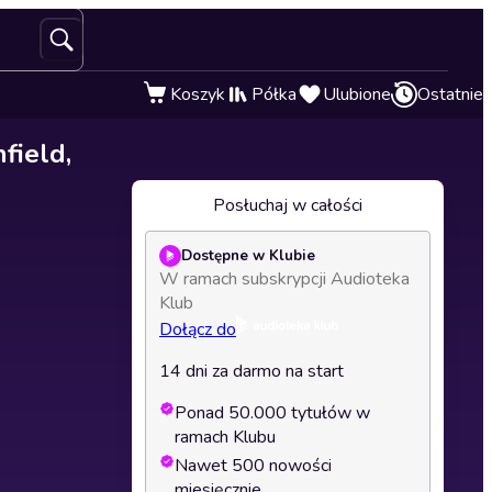
Koszyk
Półka
Ulubione
Ostatnie
field,
Posłuchaj w całości
Dostępne w Klubie
W ramach subskrypcji Audioteka
Klub
Dołącz do
14 dni za darmo na start
Ponad 50.000 tytułów w
ramach Klubu
Nawet 500 nowości
miesięcznie