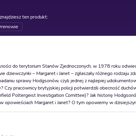
znajdziesz ten produkt
:
rrenowie
alności do terytorium Stanów Zjednoczonych, w 1978 roku odwied
e dziewczynki – Margaret i Janet – zgłaszały różnego rodzaju zd
 badaniu sprawy Hodgsonów, czyli jednej z najlepiej udokument
se? Czy pracownicy brytyjskiej policji potwierdzili obecność duc
field Poltergeist Investigation Comittee)? Jak historię Hodgson
ić w opowieściach Margaret i Janet? O tym opowiemy w dzisiejszy