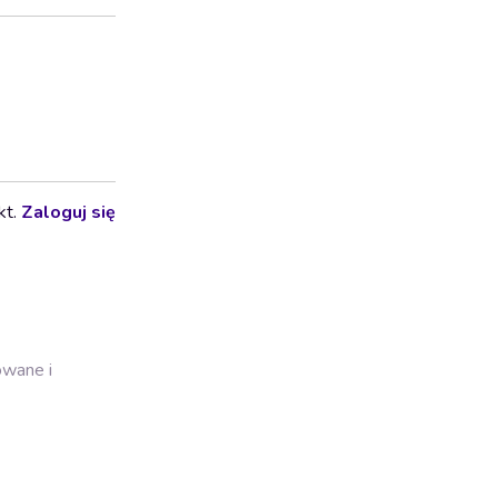
kt.
Zaloguj się
owane i