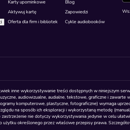
Karty upominkowe
Blog
Wsz
Aktywuj kartę
Zapowiedzi
Oferta dla firm i bibliotek
Cykle audiobooków
i
olwiek inne wykorzystywanie treści dostępnych w niniejszym serwi
yczne, audiowizualne, audialne, tekstowe, graficzne i zawarte w 
, programy komputerowe, plastyczne, fotograficzne) wymaga uprzedn
względu na sposób ich eksploracji i wykorzystaną metodę (manu
 zastrzeżenie nie dotyczy wykorzystywania jedynie w celu ułatw
żytku określonego przez właściwe przepisy prawa. Szczegółowa 