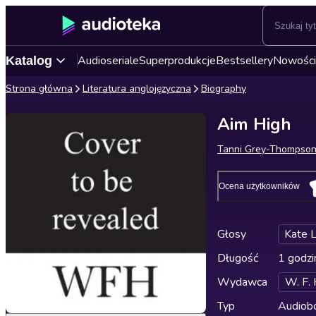
Audioseriale
Superprodukcje
Bestsellery
Nowości
Katalog
Strona główna
Literatura anglojęzyczna
Biography
Aim High
Tanni Grey-Thompso
Ocena użytkowników
Głosy
Kate 
Długość
1 godzi
Wydawca
W. F.
Typ
Audiobo