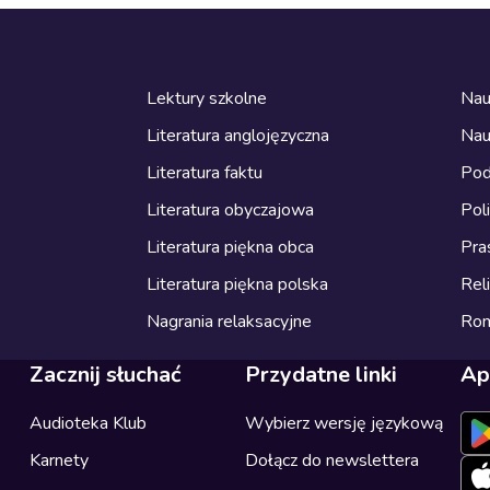
Lektury szkolne
Nau
Literatura anglojęzyczna
Nau
Literatura faktu
Pod
Literatura obyczajowa
Pol
Literatura piękna obca
Pra
Literatura piękna polska
Reli
Nagrania relaksacyjne
Ro
Zacznij słuchać
Przydatne linki
Ap
Audioteka Klub
Wybierz wersję językową
Karnety
Dołącz do newslettera