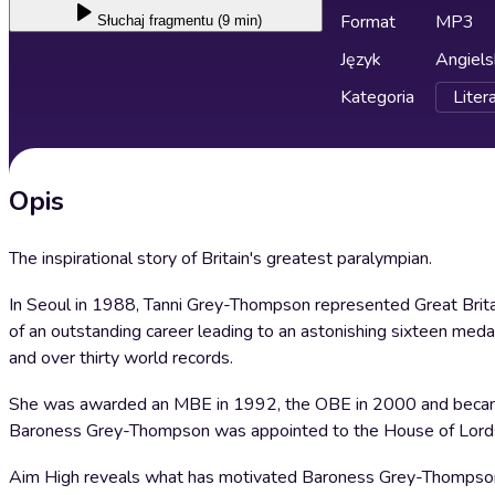
Format
MP3
Słuchaj
fragmentu (9 min)
Język
Angiels
Kategoria
Liter
Opis
The inspirational story of Britain's greatest paralympian.
In Seoul in 1988, Tanni Grey-Thompson represented Great Brita
of an outstanding career leading to an astonishing sixteen meda
and over thirty world records.
She was awarded an MBE in 1992, the OBE in 2000 and became
Baroness Grey-Thompson was appointed to the House of Lords
Aim High reveals what has motivated Baroness Grey-Thompson t