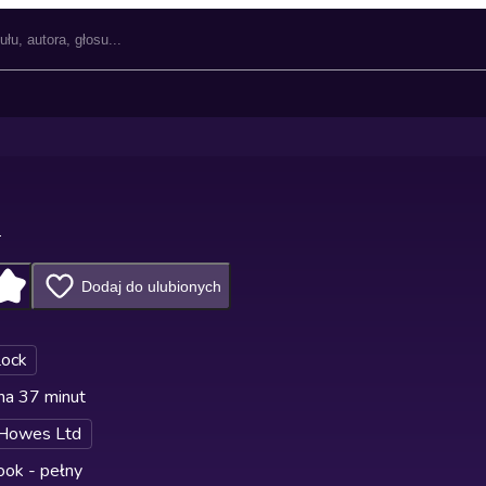
n
Dodaj do ulubionych
Lock
na 37 minut
 Howes Ltd
ok - pełny