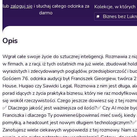
lub
zaloguj się
i słuchaj całego odcinka za
Kolekcje, w których 
darmo
Biznes bez Lukr
Opis
Wgrał całe swoje życie do sztucznej inteligencji. Rozmawia z n
w firmach, a z racji, iż tych ostatnich ma już wiele, zbudował h
wyrazistych i zdecydowanych poglądów, przedsiębiorczość i bu
Gościem 76. odcinka audycji był Franciszek Gieorgiew, twórca 22
House, Huqiao czy Sawicki Legal. Rozmowa z nim jest długa, ale n
porad idących z życia praktyka biznesu, który nie raz modyfikow
się wokół rzeczywistości. Czego jeszcze dowiesz się z tej roz
✅ Dlaczego jakość jest ważniejsza od ilości?✅ Czy AI może być
Franciszka i dlaczego Ty powinieneś/powinnaś mieć swój, kied
pomyłką, a headcount jest nowym długiem technologicznym?✅ J
Zanotujesz wiele ciekawych wypowiedzi z tej rozmowy. Nam szc