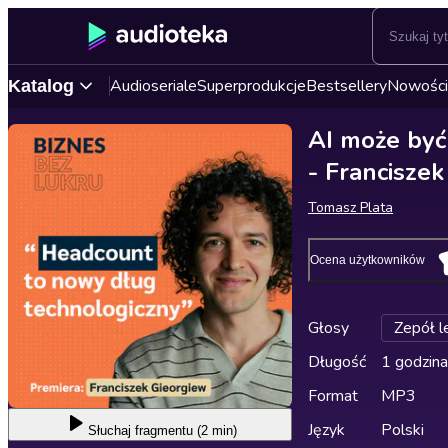
Audioseriale
Superprodukcje
Bestsellery
Nowości
Katalog
AI może być
- Franciszek
Tomasz Plata
Ocena użytkowników
Głosy
Zepół l
Długość
1 godzina
Format
MP3
Język
Polski
Słuchaj
fragmentu (2 min)