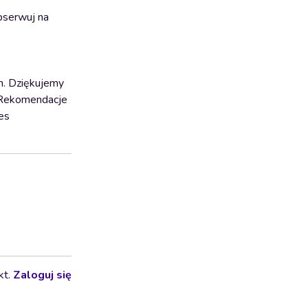
bserwuj na
m. Dziękujemy
#Rekomendacje
es
kt.
Zaloguj się