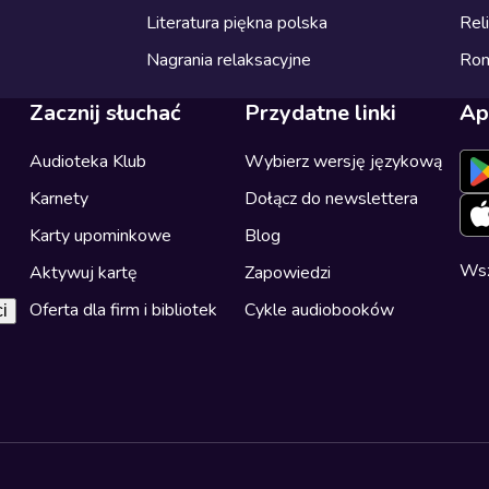
Literatura piękna polska
Reli
Nagrania relaksacyjne
Ro
Zacznij słuchać
Przydatne linki
Ap
Audioteka Klub
Wybierz wersję językową
Karnety
Dołącz do newslettera
Karty upominkowe
Blog
Wsz
Aktywuj kartę
Zapowiedzi
Oferta dla firm i bibliotek
Cykle audiobooków
i