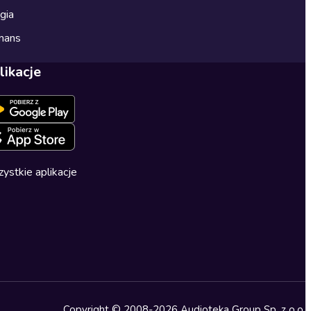
gia
mans
likacje
ystkie aplikacje
Copyright © 2008-2026 Audioteka Group Sp. z o.o.