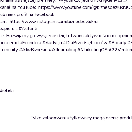
hania dzisiejszej premiery? Wystarczy jedno kliknięcie ▶️🎞️📺
uj kanał na YouTube: https://www.youtube.com/@biznesbezlukruO
ub nasz profil na Facebook:
am: https://www.instagram.com/biznesbezlukru
papieru z #Autenti--------------------------------
be. Rozwijamy go wyłącznie dzięki Twoim aktywnościom i opinio
FounderadlaFoundera #Audycja #DlaPrzedsiębiorców #Porady 
mmunity #AIwBiznesie #AIJournaling #MarketingOS #22Ventur
dioteki
Tylko zalogowani użytkownicy mogą ocenić produ