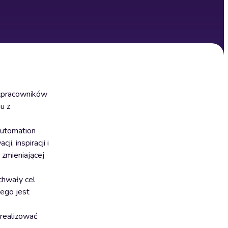
półpracowników
u z
 Automation
i, inspiracji i
 zmieniającej
chwały cel
iego jest
 realizować