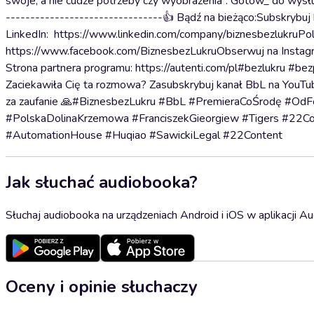
swoje, a nie cudze potrzeby czy wyobrażenia”. Gotow_ do wysłuc
--------------------------------👍 Bądź na bieżąco:Subskryb
LinkedIn: https://www.linkedin.com/company/biznesbezlukruPol
https://www.facebook.com/BiznesbezLukruObserwuj na Instagr
Strona partnera programu: https://autenti.com/pl#bezlukru #bez
Zaciekawiła Cię ta rozmowa? Zasubskrybuj kanał BbL na YouTu
za zaufanie 🙏#BiznesbezLukru #BbL #PremieraCoŚrodę #Od
#PolskaDolinaKrzemowa #FranciszekGieorgiew #Tigers #22Co
#AutomationHouse #Huqiao #SawickiLegal #22Content
Jak słuchać audiobooka?
Słuchaj audiobooka na urządzeniach Android i iOS w aplikacji Au
Oceny i opinie słuchaczy