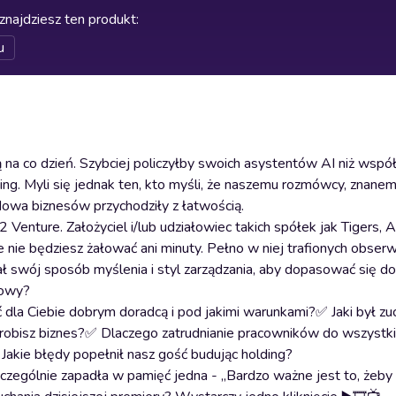
znajdziesz ten produkt
:
u
ią na co dzień. Szybciej policzyłby swoich asystentów AI niż ws
olding. Myli się jednak ten, kto myśli, że naszemu rozmówcy, znanem
dowa biznesów przychodziły z łatwością.
 Venture. Założyciel i/lub udziałowiec takich spółek jak Tigers,
ie będziesz żałować ani minuty. Pełno w niej trafionych obserwacj
ał swój sposób myślenia i styl zarządzania, aby dopasować się do
mowy?
 dla Ciebie dobrym doradcą i pod jakimi warunkami?✅ Jaki był zu
y robisz biznes?✅ Dlaczego zatrudnianie pracowników do wszystk
akie błędy popełnił nasz gość budując holding?
zególnie zapadła w pamięć jedna - „Bardzo ważne jest to, żeby