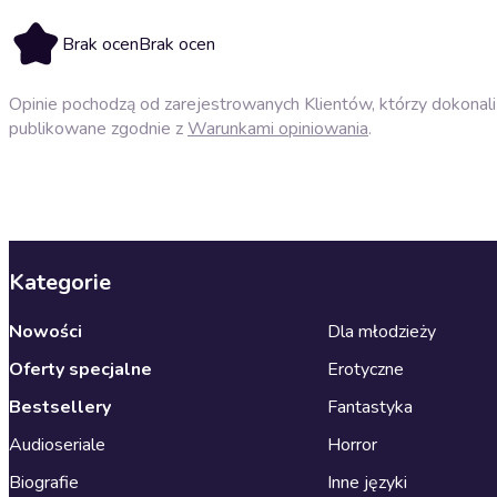
Brak ocen
Brak ocen
Opinie pochodzą od zarejestrowanych Klientów, którzy dokonali 
publikowane zgodnie z
Warunkami opiniowania
.
Kategorie
Nowości
Dla młodzieży
Oferty specjalne
Erotyczne
Bestsellery
Fantastyka
Audioseriale
Horror
Biografie
Inne języki