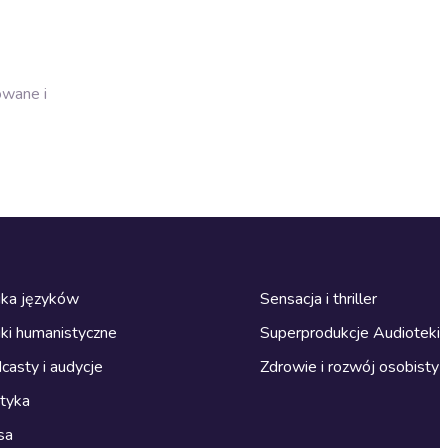
owane i
ka języków
Sensacja i thriller
ki humanistyczne
Superprodukcje Audioteki
casty i audycje
Zdrowie i rozwój osobisty
ityka
sa