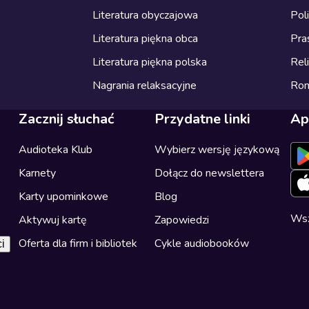
Literatura obyczajowa
Pol
Literatura piękna obca
Pra
Literatura piękna polska
Reli
Nagrania relaksacyjne
Ro
Zacznij słuchać
Przydatne linki
Ap
Audioteka Klub
Wybierz wersję językową
Karnety
Dołącz do newslettera
Karty upominkowe
Blog
Wsz
Aktywuj kartę
Zapowiedzi
Oferta dla firm i bibliotek
Cykle audiobooków
i