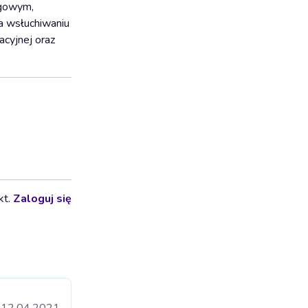
ogowym,
a wsłuchiwaniu
acyjnej oraz
kt.
Zaloguj się
12.04.2021