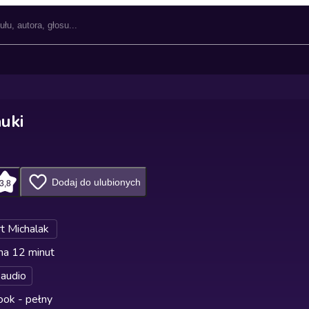
uki
Dodaj do ulubionych
3,8
t Michalak
na 12 minut
audio
ok - pełny