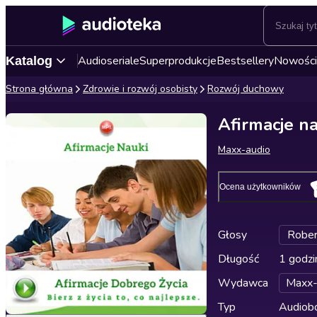
Audioseriale
Superprodukcje
Bestsellery
Nowości
Katalog
Strona główna
Zdrowie i rozwój osobisty
Rozwój duchowy
Afirmacje na
Maxx-audio
Ocena użytkowników
Głosy
Rober
Długość
1 godzi
Wydawca
Maxx-
Typ
Audiobo