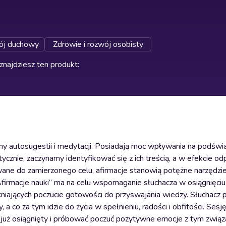
j duchowy
Zdrowie i rozwój osobisty
znajdziesz ten produkt
:
y autosugestii i medytacji. Posiadają moc wpływania na podświ
ycznie, zaczynamy identyfikować się z ich treścią, a w efekcie o
ne do zamierzonego celu, afirmacje stanowią potężne narzędzie
 „Afirmacje nauki” ma na celu wspomaganie słuchacza w osiągnięci
ających poczucie gotowości do przyswajania wiedzy. Słuchacz p
 a co za tym idzie do życia w spełnieniu, radości i obfitości. Sesj
ł już osiągnięty i próbować poczuć pozytywne emocje z tym związ