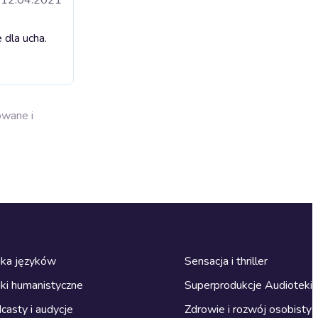
 dla ucha.
owane i
ka języków
Sensacja i thriller
ki humanistyczne
Superprodukcje Audioteki
casty i audycje
Zdrowie i rozwój osobisty