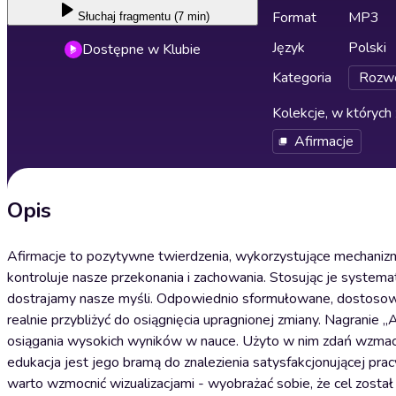
Format
MP3
Słuchaj
fragmentu (7 min)
Język
Polski
Dostępne w Klubie
Kategoria
Rozwó
Kolekcje, w których 
Afirmacje
Opis
Afirmacje to pozytywne twierdzenia, wykorzystujące mechanizm
kontroluje nasze przekonania i zachowania. Stosując je systemat
dostrajamy nasze myśli. Odpowiednio sformułowane, dostosowa
realnie przybliżyć do osiągnięcia upragnionej zmiany. Nagranie
osiągania wysokich wyników w nauce. Użyto w nim zdań wzmacni
edukacja jest jego bramą do znalezienia satysfakcjonującej pracy,
warto wzmocnić wizualizacjami - wyobrażać sobie, że cel zosta