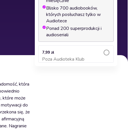
miesięcznie
Blisko 700 audiobooków,
których posłuchasz tylko w
Audiotece
Ponad 200 superprodukcji i
audioseriali
7,99 zł
Poza Audioteka Klub
Dodaj do koszyka
adomość, która
dpowiednio
, które może
u motywacji do
rzekona się, że
ę afirmacyjną
ane. Nagranie