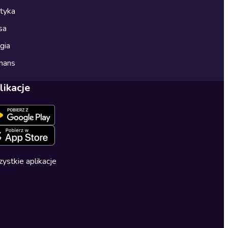
ityka
sa
gia
mans
likacje
ystkie aplikacje