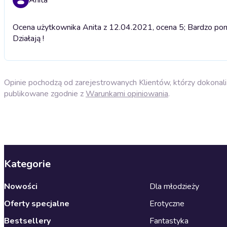
Ocena użytkownika Anita z 12.04.2021, ocena 5; Bardzo pomo
Działają !
Opinie pochodzą od zarejestrowanych Klientów, którzy dokonali 
publikowane zgodnie z
Warunkami opiniowania
.
Kategorie
Nowości
Dla młodzieży
Oferty specjalne
Erotyczne
Bestsellery
Fantastyka