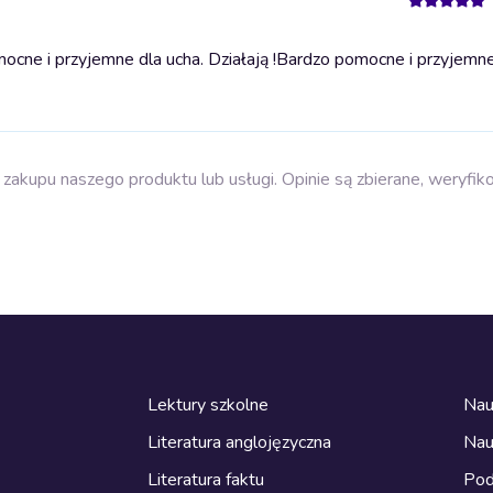
cne i przyjemne dla ucha. Działają !
Bardzo pomocne i przyjemne
zakupu naszego produktu lub usługi. Opinie są zbierane, weryfik
Lektury szkolne
Nau
Literatura anglojęzyczna
Nau
Literatura faktu
Pod