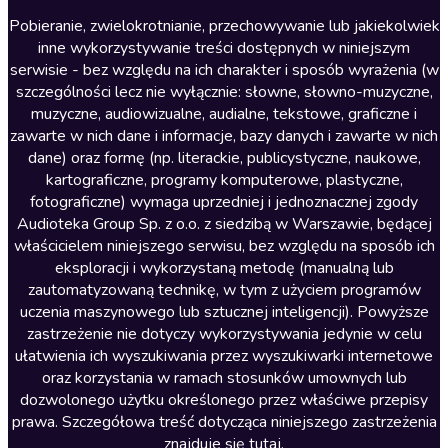
Literatura anglojęzyczna
Pobieranie, zwielokrotnianie, przechowywanie lub jakiekolwiek
inne wykorzystywanie treści dostępnych w niniejszym
Literatura faktu
serwisie - bez względu na ich charakter i sposób wyrażenia (w
szczególności lecz nie wyłącznie: słowne, słowno-muzyczne,
Literatura obyczajowa
muzyczne, audiowizualne, audialne, tekstowe, graficzne i
Literatura piękna obca
zawarte w nich dane i informacje, bazy danych i zawarte w nich
dane) oraz formę (np. literackie, publicystyczne, naukowe,
Literatura piękna polska
kartograficzne, programy komputerowe, plastyczne,
Nagrania relaksacyjne
fotograficzne) wymaga uprzedniej i jednoznacznej zgody
Audioteka Group Sp. z o.o. z siedzibą w Warszawie, będącej
Nauka języków
właścicielem niniejszego serwisu, bez względu na sposób ich
Nauki humanistyczne
eksploracji i wykorzystaną metodę (manualną lub
zautomatyzowaną technikę, w tym z użyciem programów
Podcasty i audycje
uczenia maszynowego lub sztucznej inteligencji). Powyższe
Polityka
zastrzeżenie nie dotyczy wykorzystywania jedynie w celu
ułatwienia ich wyszukiwania przez wyszukiwarki internetowe
Prasa
oraz korzystania w ramach stosunków umownych lub
Religia
dozwolonego użytku określonego przez właściwe przepisy
prawa. Szczegółowa treść dotycząca niniejszego zastrzeżenia
Romans
znajduje się
tutaj
.