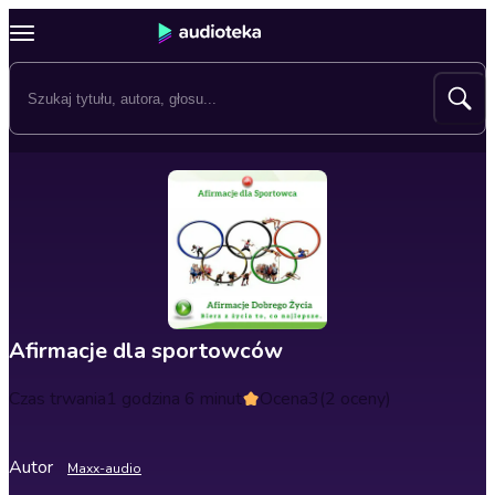
Afirmacje dla sportowców
Czas trwania
1 godzina 6 minut
Ocena
3
(2 oceny)
Autor
Maxx-audio