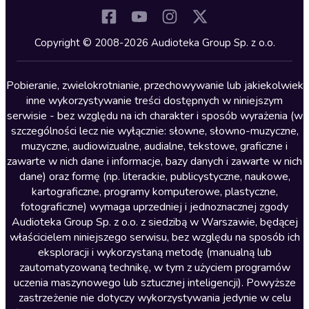
Komedia
Kryminały
Copyright © 2008-2026 Audioteka Group Sp. z o.o.
Lektury szkolne
Literatura anglojęzyczna
Pobieranie, zwielokrotnianie, przechowywanie lub jakiekolwiek
inne wykorzystywanie treści dostępnych w niniejszym
Literatura faktu
serwisie - bez względu na ich charakter i sposób wyrażenia (w
szczególności lecz nie wyłącznie: słowne, słowno-muzyczne,
Literatura obyczajowa
muzyczne, audiowizualne, audialne, tekstowe, graficzne i
Literatura piękna obca
zawarte w nich dane i informacje, bazy danych i zawarte w nich
dane) oraz formę (np. literackie, publicystyczne, naukowe,
Literatura piękna polska
kartograficzne, programy komputerowe, plastyczne,
Nagrania relaksacyjne
fotograficzne) wymaga uprzedniej i jednoznacznej zgody
Audioteka Group Sp. z o.o. z siedzibą w Warszawie, będącej
Nauka języków
właścicielem niniejszego serwisu, bez względu na sposób ich
Nauki humanistyczne
eksploracji i wykorzystaną metodę (manualną lub
zautomatyzowaną technikę, w tym z użyciem programów
Podcasty i audycje
uczenia maszynowego lub sztucznej inteligencji). Powyższe
Polityka
zastrzeżenie nie dotyczy wykorzystywania jedynie w celu