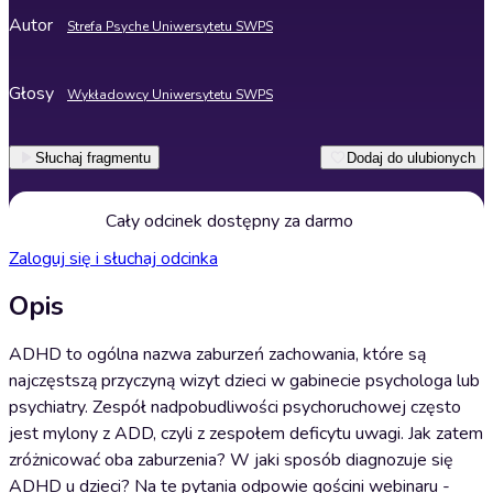
Autor
Strefa Psyche Uniwersytetu SWPS
Głosy
Wykładowcy Uniwersytetu SWPS
Słuchaj fragmentu
Dodaj do ulubionych
Cały odcinek dostępny za darmo
Zaloguj się i słuchaj odcinka
Opis
ADHD to ogólna nazwa zaburzeń zachowania, które są
najczęstszą przyczyną wizyt dzieci w gabinecie psychologa lub
psychiatry. Zespół nadpobudliwości psychoruchowej często
jest mylony z ADD, czyli z zespołem deficytu uwagi. Jak zatem
zróżnicować oba zaburzenia? W jaki sposób diagnozuje się
ADHD u dzieci? Na te pytania odpowie gościni webinaru -