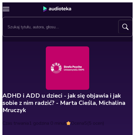
ADHD i ADD u dzieci - jak się objawia i jak
sobie z nim radzić? - Marta Cieśla, Michalina
Mruczyk
Czas trwania
1 godzina 0 minut
Ocena
5
(5 ocen)