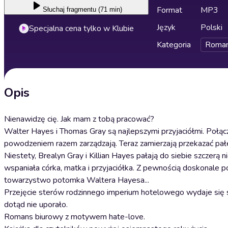
Format
MP3
Słuchaj
fragmentu (71 min)
Język
Polski
Specjalna cena tylko w Klubie
Kategoria
Roma
Opis
Nienawidzę cię. Jak mam z tobą pracować?
Walter Hayes i Thomas Gray są najlepszymi przyjaciółmi. Połączy
powodzeniem razem zarządzają. Teraz zamierzają przekazać pałe
Niestety, Brealyn Gray i Killian Hayes pałają do siebie szczerą
wspaniała córka, matka i przyjaciółka. Z pewnością doskonale po
towarzystwo potomka Waltera Hayesa...
Przejęcie sterów rodzinnego imperium hotelowego wydaje się sp
dotąd nie uporało.
Romans biurowy z motywem hate-love.