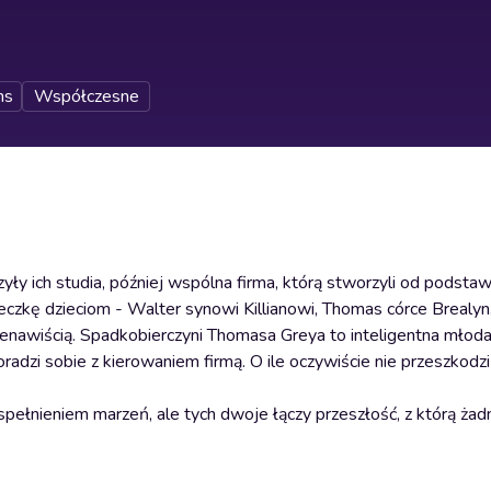
ns
Współczesne
ły ich studia, później wspólna firma, którą stworzyli od podstaw 
czkę dzieciom - Walter synowi Killianowi, Thomas córce Brealyn
 nienawiścią. Spadkobierczyni Thomasa Greya to inteligentna młoda
radzi sobie z kierowaniem firmą. O ile oczywiście nie przeszkodzi
ełnieniem marzeń, ale tych dwoje łączy przeszłość, z którą żad