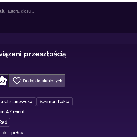
iązani przeszłością
Dodaj do ulubionych
5,0
ka Chrzanowska
Szymon Kukla
in 47 minut
oRed
ok - pełny