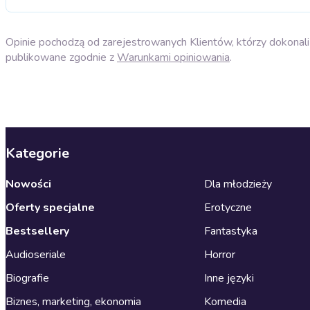
Opinie pochodzą od zarejestrowanych Klientów, którzy dokonali 
publikowane zgodnie z
Warunkami opiniowania
.
Kategorie
Nowości
Dla młodzieży
Oferty specjalne
Erotyczne
Bestsellery
Fantastyka
Audioseriale
Horror
Biografie
Inne języki
Biznes, marketing, ekonomia
Komedia