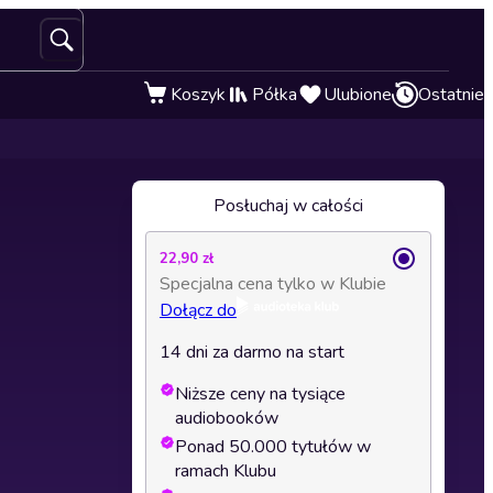
Koszyk
Półka
Ulubione
Ostatnie
Posłuchaj w całości
22,90 zł
Specjalna cena tylko w Klubie
Dołącz do
14 dni za darmo na start
Niższe ceny na tysiące
audiobooków
Ponad 50.000 tytułów w
ramach Klubu