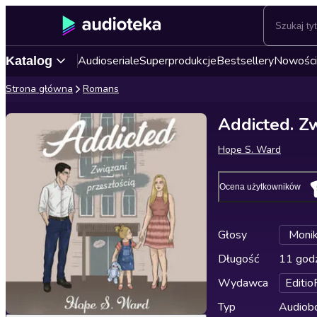
Audioseriale
Superprodukcje
Bestsellery
Nowości
Katalog
Strona główna
Romans
Addicted. Zw
Hope S. Ward
Ocena użytkowników
Głosy
Moni
Długość
11 godz
Wydawca
Editi
Typ
Audiobo