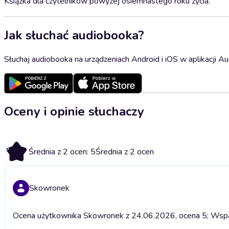
Książka dla czytelników powyżej osiemnastego roku życia.
Jak słuchać audiobooka?
Słuchaj audiobooka na urządzeniach Android i iOS w aplikacji Au
Oceny i opinie słuchaczy
5
Średnia z 2 ocen: 5
Średnia z 2 ocen
Skowronek
Ocena użytkownika Skowronek z 24.06.2026, ocena 5; Wspan