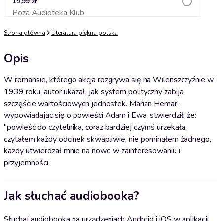
19,99 zł
Poza Audioteka Klub
Dodaj do koszyka
Strona główna
Literatura piękna polska
Opis
W romansie, którego akcja rozgrywa się na Wilenszczyźnie w
1939 roku, autor ukazał, jak system polityczny zabija
szczęście wartościowych jednostek. Marian Hemar,
wypowiadając się o powieści Adam i Ewa, stwierdził, że:
"powieść do czytelnika, coraz bardziej czymś urzekała,
czytałem każdy odcinek skwapliwie, nie pominąłem żadnego,
każdy utwierdzał mnie na nowo w zainteresowaniu i
przyjemności
Jak słuchać audiobooka?
Słuchaj audiobooka na urządzeniach Android i iOS w aplikacji