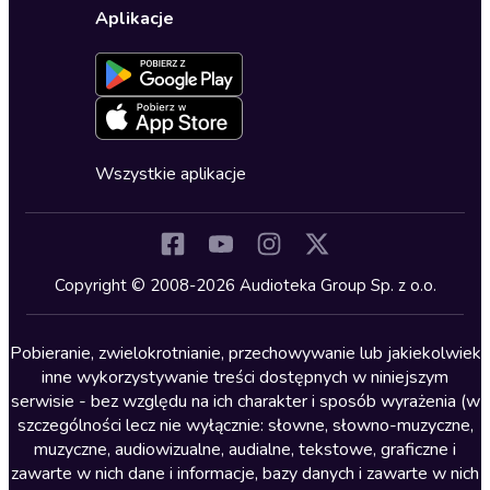
Karty upominkowe
Ustawienia prywatności
Dla dzieci
Aplikacje
Dołącz do newslettera
Aktywuj kartę
Formularz zgłaszania nielegalnych treści
Dla młodzieży
Blog
Oferta dla firm i bibliotek
Deklaracja dostępności
Erotyczne
Zapowiedzi
Fantastyka
Cykle audiobooków
Horror
Wszystkie aplikacje
Inne języki
Komedia
Kryminały
Copyright © 2008-2026 Audioteka Group Sp. z o.o.
Lektury szkolne
Literatura anglojęzyczna
Pobieranie, zwielokrotnianie, przechowywanie lub jakiekolwiek
inne wykorzystywanie treści dostępnych w niniejszym
Literatura faktu
serwisie - bez względu na ich charakter i sposób wyrażenia (w
szczególności lecz nie wyłącznie: słowne, słowno-muzyczne,
Literatura obyczajowa
muzyczne, audiowizualne, audialne, tekstowe, graficzne i
Literatura piękna obca
zawarte w nich dane i informacje, bazy danych i zawarte w nich