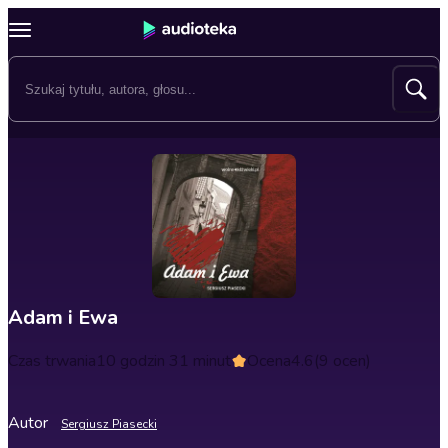
Adam i Ewa
Czas trwania
10 godzin 31 minut
Ocena
4.6
(9 ocen)
Autor
Sergiusz Piasecki