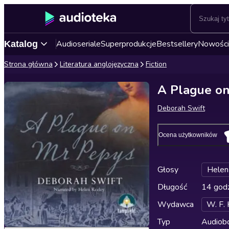
Audioseriale
Superprodukcje
Bestsellery
Nowości
Katalog
Strona główna
Literatura anglojęzyczna
Fiction
A Plague o
Deborah Swift
Ocena użytkowników
Głosy
Helen
Długość
14 godz
Wydawca
W. F.
Typ
Audiobo