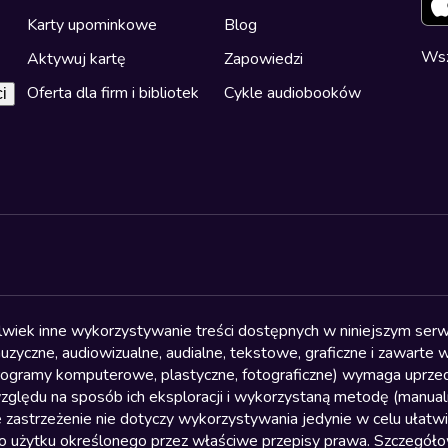
Karty upominkowe
Blog
Wsz
Aktywuj kartę
Zapowiedzi
Oferta dla firm i bibliotek
Cykle audiobooków
i
olwiek inne wykorzystywanie treści dostępnych w niniejszym serwi
yczne, audiowizualne, audialne, tekstowe, graficzne i zawarte w 
, programy komputerowe, plastyczne, fotograficzne) wymaga uprzedn
względu na sposób ich eksploracji i wykorzystaną metodę (manu
 zastrzeżenie nie dotyczy wykorzystywania jedynie w celu ułatw
żytku określonego przez właściwe przepisy prawa. Szczegółowa 