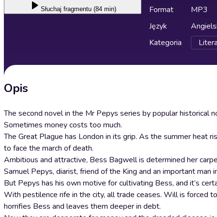
Format
MP3
Słuchaj
fragmentu (84 min)
Język
Angiels
Kategoria
Liter
Opis
The second novel in the Mr Pepys series by popular historical n
Sometimes money costs too much.
The Great Plague has London in its grip. As the summer heat ris
to face the march of death.
Ambitious and attractive, Bess Bagwell is determined her carp
Samuel Pepys, diarist, friend of the King and an important man i
But Pepys has his own motive for cultivating Bess, and it’s cert
With pestilence rife in the city, all trade ceases. Will is forced 
horrifies Bess and leaves them deeper in debt.