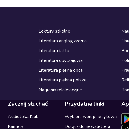
Lektury szkolne
Nau
Literatura anglojęzyczna
Nau
Literatura faktu
Pod
Literatura obyczajowa
Pol
Literatura piękna obca
Pra
Literatura piękna polska
Reli
Nagrania relaksacyjne
Ro
Zacznij słuchać
Przydatne linki
Ap
Audioteka Klub
Wybierz wersję językową
Karnety
Dołącz do newslettera