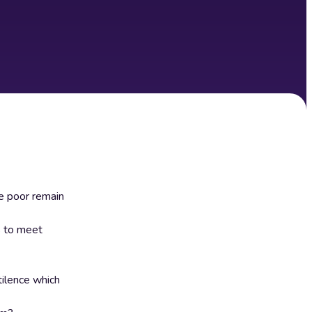
he poor remain
s to meet
stilence which