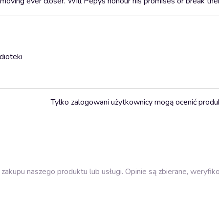
moving ever closer. Will Pepys honour his promises or break th
dioteki
Tylko zalogowani użytkownicy mogą ocenić produ
zakupu naszego produktu lub usługi. Opinie są zbierane, weryfik