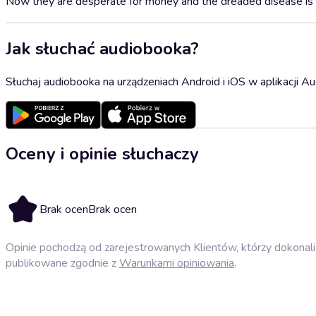
Now they are desperate for money and the dreaded disease is 
Jak słuchać audiobooka?
Słuchaj audiobooka na urządzeniach Android i iOS w aplikacji Au
Oceny i opinie słuchaczy
Brak ocen
Brak ocen
Opinie pochodzą od zarejestrowanych Klientów, którzy dokonali 
publikowane zgodnie z
Warunkami opiniowania
.