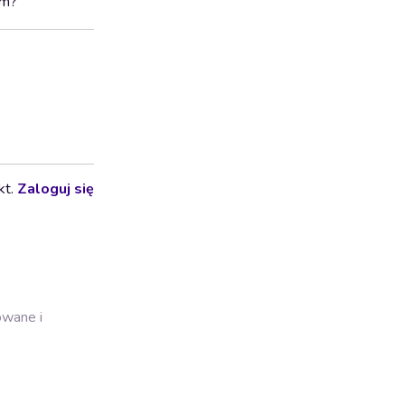
em?
kt.
Zaloguj się
owane i