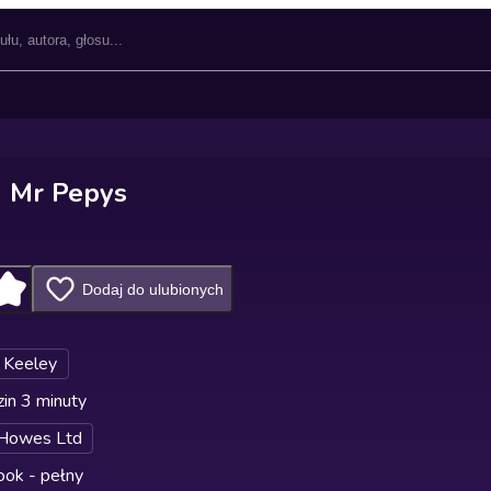
n Mr Pepys
Dodaj do ulubionych
 Keeley
in 3 minuty
 Howes Ltd
ok - pełny