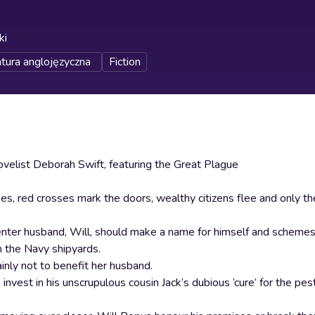
ki
atura anglojęzyczna
Fiction
ovelist Deborah Swift, featuring the Great Plague
es, red crosses mark the doors, wealthy citizens flee and only t
enter husband, Will, should make a name for himself and scheme
n the Navy shipyards.
ainly not to benefit her husband.
to invest in his unscrupulous cousin Jack’s dubious ‘cure’ for the pe