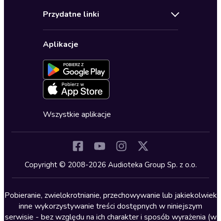
Audioteka Klub
Regulamin
Biografie
Przydatne linki
Karnety
Polityka prywatności
Biznes, marketing, ekonomia
Wybierz wersję językową
Karty upominkowe
Ustawienia prywatności
Dla dzieci
Aplikacje
Dołącz do newslettera
Aktywuj kartę
Formularz zgłaszania nielegalnych treści
Dla młodzieży
Blog
Oferta dla firm i bibliotek
Deklaracja dostępności
Erotyczne
Zapowiedzi
Fantastyka
Cykle audiobooków
Horror
Wszystkie aplikacje
Inne języki
Komedia
Kryminały
Copyright © 2008-2026 Audioteka Group Sp. z o.o.
Lektury szkolne
Literatura anglojęzyczna
Pobieranie, zwielokrotnianie, przechowywanie lub jakiekolwiek
inne wykorzystywanie treści dostępnych w niniejszym
Literatura faktu
serwisie - bez względu na ich charakter i sposób wyrażenia (w