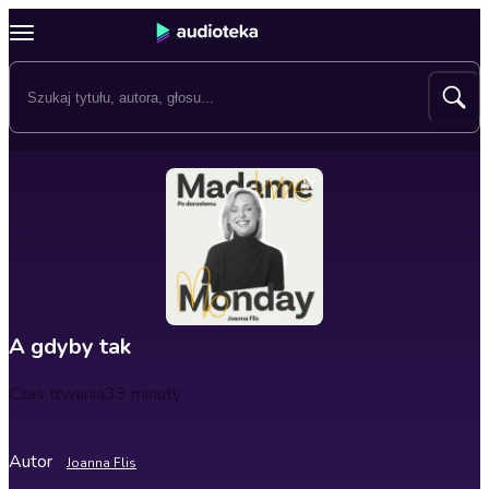
A gdyby tak
Czas trwania
33 minuty
Autor
Joanna Flis