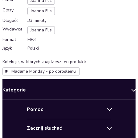
Joanna Flis
Głosy
Joanna Flis
Długość
33 minuty
Wydawca
Joanna Flis
Format
MP3
Język
Polski
Kolekcje, w których znajdziesz ten produkt
:
Madame Monday - po dorosłemu
Kategorie
Nowości
Pomoc
Oferty specjalne
Kontakt
Bestsellery
Zacznij słuchać
Pomoc
Audioseriale