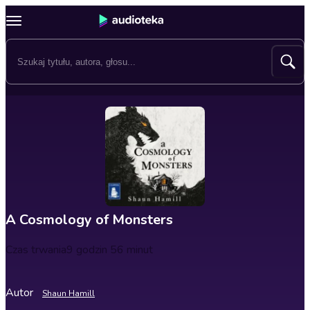
A Cosmology of Monsters
Czas trwania
9 godzin 56 minut
Autor
Shaun Hamill