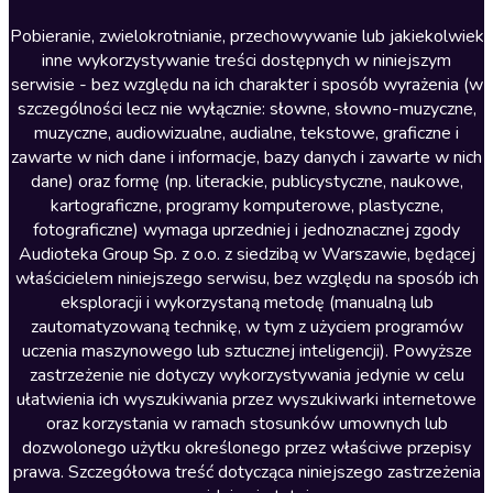
Literatura anglojęzyczna
Pobieranie, zwielokrotnianie, przechowywanie lub jakiekolwiek
inne wykorzystywanie treści dostępnych w niniejszym
Literatura faktu
serwisie - bez względu na ich charakter i sposób wyrażenia (w
szczególności lecz nie wyłącznie: słowne, słowno-muzyczne,
Literatura obyczajowa
muzyczne, audiowizualne, audialne, tekstowe, graficzne i
Literatura piękna obca
zawarte w nich dane i informacje, bazy danych i zawarte w nich
dane) oraz formę (np. literackie, publicystyczne, naukowe,
Literatura piękna polska
kartograficzne, programy komputerowe, plastyczne,
Nagrania relaksacyjne
fotograficzne) wymaga uprzedniej i jednoznacznej zgody
Audioteka Group Sp. z o.o. z siedzibą w Warszawie, będącej
Nauka języków
właścicielem niniejszego serwisu, bez względu na sposób ich
Nauki humanistyczne
eksploracji i wykorzystaną metodę (manualną lub
zautomatyzowaną technikę, w tym z użyciem programów
Podcasty i audycje
uczenia maszynowego lub sztucznej inteligencji). Powyższe
Polityka
zastrzeżenie nie dotyczy wykorzystywania jedynie w celu
ułatwienia ich wyszukiwania przez wyszukiwarki internetowe
Prasa
oraz korzystania w ramach stosunków umownych lub
Religia
dozwolonego użytku określonego przez właściwe przepisy
prawa. Szczegółowa treść dotycząca niniejszego zastrzeżenia
Romans