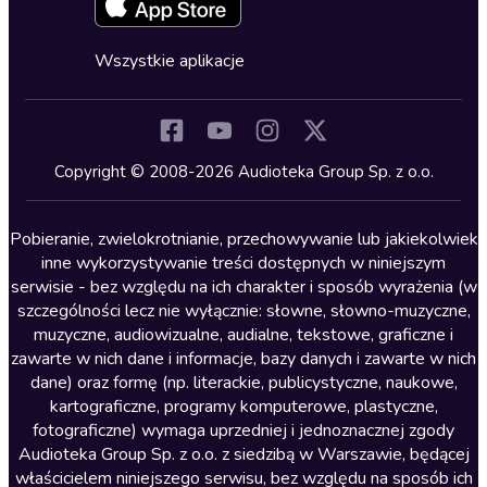
Fantastyka
Cykle audiobooków
Horror
Wszystkie aplikacje
Inne języki
Komedia
Kryminały
Copyright © 2008-2026 Audioteka Group Sp. z o.o.
Lektury szkolne
Literatura anglojęzyczna
Pobieranie, zwielokrotnianie, przechowywanie lub jakiekolwiek
inne wykorzystywanie treści dostępnych w niniejszym
Literatura faktu
serwisie - bez względu na ich charakter i sposób wyrażenia (w
szczególności lecz nie wyłącznie: słowne, słowno-muzyczne,
Literatura obyczajowa
muzyczne, audiowizualne, audialne, tekstowe, graficzne i
Literatura piękna obca
zawarte w nich dane i informacje, bazy danych i zawarte w nich
dane) oraz formę (np. literackie, publicystyczne, naukowe,
Literatura piękna polska
kartograficzne, programy komputerowe, plastyczne,
Nagrania relaksacyjne
fotograficzne) wymaga uprzedniej i jednoznacznej zgody
Audioteka Group Sp. z o.o. z siedzibą w Warszawie, będącej
Nauka języków
właścicielem niniejszego serwisu, bez względu na sposób ich