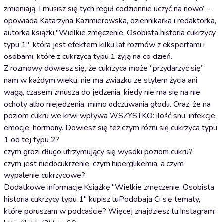
zmieniają. I musisz się tych reguł codziennie uczyć na nowo” -
opowiada Katarzyna Kazimierowska, dziennikarka i redaktorka,
autorka książki "Wielkie zmęczenie. Osobista historia cukrzycy
typu 1", która jest efektem kilku lat rozmów z ekspertami i
osobami, które z cukrzycą typu 1 żyją na co dzień.
Z rozmowy dowiesz się, że cukrzyca może “przydarzyć się”
nam w każdym wieku, nie ma związku ze stylem życia ani
wagą, czasem zmusza do jedzenia, kiedy nie ma się na nie
ochoty albo niejedzenia, mimo odczuwania głodu. Oraz, że na
poziom cukru we krwi wpływa WSZYSTKO: ilość snu, infekcje,
emocje, hormony. Dowiesz się też:czym różni się cukrzyca typu
1 od tej typu 2?
czym grozi długo utrzymujący się wysoki poziom cukru?
czym jest niedocukrzenie, czym hiperglikemia, a czym
wypalenie cukrzycowe?
Dodatkowe informacje:Książkę "Wielkie zmęczenie. Osobista
historia cukrzycy typu 1" kupisz tuPodobają Ci się tematy,
które poruszam w podcaście? Więcej znajdziesz tu:Instagram: