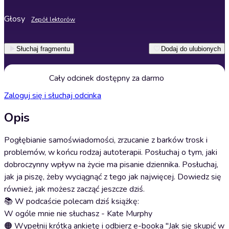
Głosy
Zepół lektorów
Słuchaj fragmentu
Dodaj do ulubionych
Cały odcinek dostępny za darmo
Zaloguj się i słuchaj odcinka
Opis
Pogłębianie samoświadomości, zrzucanie z barków trosk i
problemów, w końcu rodzaj autoterapii. Posłuchaj o tym, jaki
dobroczynny wpływ na życie ma pisanie dziennika. Posłuchaj,
jak ja piszę, żeby wyciągnąć z tego jak najwięcej. Dowiedz się
również, jak możesz zacząć jeszcze dziś.
📚 W podcaście polecam dziś książkę:
W ogóle mnie nie słuchasz - Kate Murphy
🟠 Wypełnij krótką ankietę i odbierz e-booka "Jak się skupić w