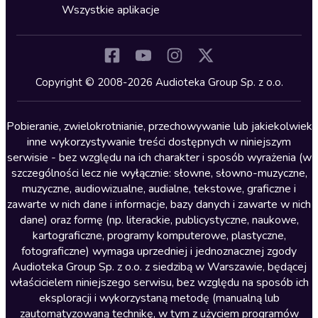
Horror
Wszystkie aplikacje
Inne języki
Komedia
Kryminały
Copyright © 2008-2026 Audioteka Group Sp. z o.o.
Lektury szkolne
Literatura anglojęzyczna
Pobieranie, zwielokrotnianie, przechowywanie lub jakiekolwiek
inne wykorzystywanie treści dostępnych w niniejszym
Literatura faktu
serwisie - bez względu na ich charakter i sposób wyrażenia (w
szczególności lecz nie wyłącznie: słowne, słowno-muzyczne,
Literatura obyczajowa
muzyczne, audiowizualne, audialne, tekstowe, graficzne i
Literatura piękna obca
zawarte w nich dane i informacje, bazy danych i zawarte w nich
dane) oraz formę (np. literackie, publicystyczne, naukowe,
Literatura piękna polska
kartograficzne, programy komputerowe, plastyczne,
Nagrania relaksacyjne
fotograficzne) wymaga uprzedniej i jednoznacznej zgody
Audioteka Group Sp. z o.o. z siedzibą w Warszawie, będącej
Nauka języków
właścicielem niniejszego serwisu, bez względu na sposób ich
Nauki humanistyczne
eksploracji i wykorzystaną metodę (manualną lub
zautomatyzowaną technikę, w tym z użyciem programów