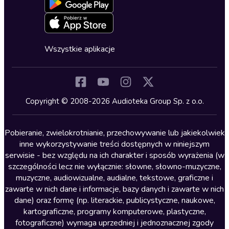
Blog
Oferta dla firm i bibliotek
Deklaracja dostępności
Erotyczne
Zapowiedzi
Fantastyka
Cykle audiobooków
Horror
Wszystkie aplikacje
Inne języki
Komedia
Kryminały
Copyright © 2008-2026 Audioteka Group Sp. z o.o.
Lektury szkolne
Literatura anglojęzyczna
Pobieranie, zwielokrotnianie, przechowywanie lub jakiekolwiek
inne wykorzystywanie treści dostępnych w niniejszym
Literatura faktu
serwisie - bez względu na ich charakter i sposób wyrażenia (w
szczególności lecz nie wyłącznie: słowne, słowno-muzyczne,
Literatura obyczajowa
muzyczne, audiowizualne, audialne, tekstowe, graficzne i
Literatura piękna obca
zawarte w nich dane i informacje, bazy danych i zawarte w nich
dane) oraz formę (np. literackie, publicystyczne, naukowe,
Literatura piękna polska
kartograficzne, programy komputerowe, plastyczne,
Nagrania relaksacyjne
fotograficzne) wymaga uprzedniej i jednoznacznej zgody