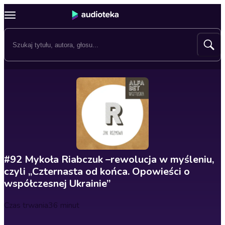
#92 Mykoła Riabczuk –rewolucja w myśleniu,
czyli „Czternasta od końca. Opowieści o
współczesnej Ukrainie”
Czas trwania
36 minut