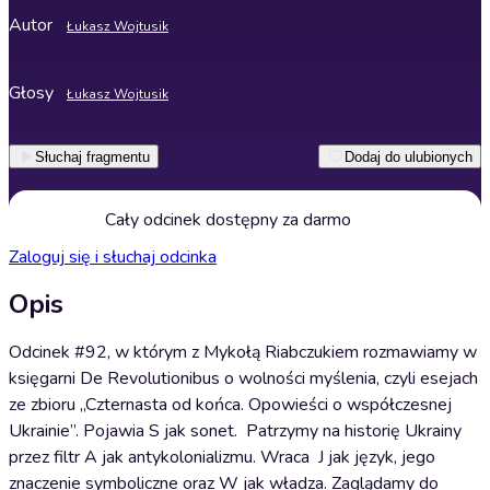
Autor
Łukasz Wojtusik
Głosy
Łukasz Wojtusik
Słuchaj fragmentu
Dodaj do ulubionych
Cały odcinek dostępny za darmo
Zaloguj się i słuchaj odcinka
Opis
Odcinek #92, w którym z Mykołą Riabczukiem rozmawiamy w
księgarni De Revolutionibus o wolności myślenia, czyli esejach
ze zbioru „Czternasta od końca. Opowieści o współczesnej
Ukrainie”. Pojawia S jak sonet. Patrzymy na historię Ukrainy
przez filtr A jak antykolonializmu. Wraca J jak język, jego
znaczenie symboliczne oraz W jak władza. Zaglądamy do