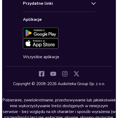
Regulamin
Biografie
Przydatne linki
Karnety
Polityka prywatności
Biznes, marketing, ekonomia
Wybierz wersję językową
Karty upominkowe
Ustawienia prywatności
Dla dzieci
Aplikacje
Dołącz do newslettera
Aktywuj kartę
Formularz zgłaszania nielegalnych treści
Dla młodzieży
Blog
Oferta dla firm i bibliotek
Deklaracja dostępności
Erotyczne
Zapowiedzi
Fantastyka
Cykle audiobooków
Horror
Wszystkie aplikacje
Inne języki
Komedia
Kryminały
Copyright © 2008-2026 Audioteka Group Sp. z o.o.
Lektury szkolne
Literatura anglojęzyczna
Pobieranie, zwielokrotnianie, przechowywanie lub jakiekolwiek
inne wykorzystywanie treści dostępnych w niniejszym
Literatura faktu
serwisie - bez względu na ich charakter i sposób wyrażenia (w
szczególności lecz nie wyłącznie: słowne, słowno-muzyczne,