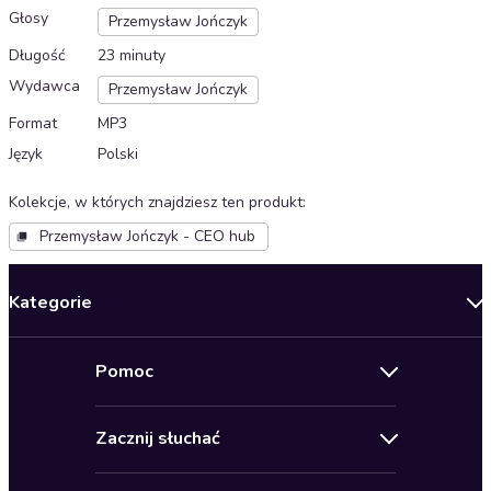
Głosy
Przemysław Jończyk
Długość
23 minuty
Wydawca
Przemysław Jończyk
Format
MP3
Język
Polski
Kolekcje, w których znajdziesz ten produkt
:
Przemysław Jończyk - CEO hub
Kategorie
Nowości
Pomoc
Oferty specjalne
Kontakt
Bestsellery
Zacznij słuchać
Pomoc
Audioseriale
Audioteka Klub