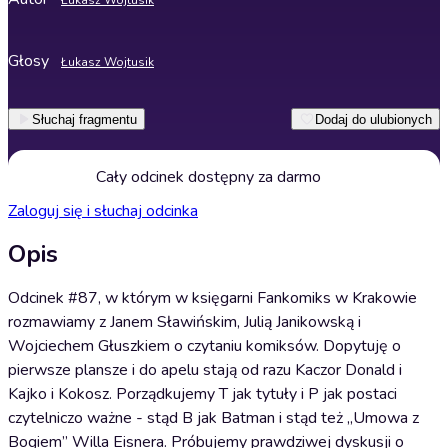
Łukasz Wojtusik
Głosy
Łukasz Wojtusik
Słuchaj fragmentu
Dodaj do ulubionych
Cały odcinek dostępny za darmo
Zaloguj się i słuchaj odcinka
Opis
Odcinek #87, w którym w księgarni Fankomiks w Krakowie
rozmawiamy z Janem Sławińskim, Julią Janikowską i
Wojciechem Głuszkiem o czytaniu komiksów. Dopytuję o
pierwsze plansze i do apelu stają od razu Kaczor Donald i
Kajko i Kokosz. Porządkujemy T jak tytuły i P jak postaci
czytelniczo ważne - stąd B jak Batman i stąd też „Umowa z
Bogiem” Willa Eisnera. Próbujemy prawdziwej dyskusji o