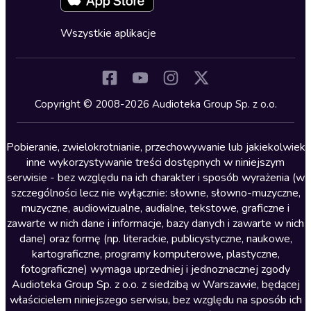
Fantastyka
Cykle audiobooków
Horror
Wszystkie aplikacje
Inne języki
Komedia
Kryminały
Copyright © 2008-2026 Audioteka Group Sp. z o.o.
Lektury szkolne
Literatura anglojęzyczna
Pobieranie, zwielokrotnianie, przechowywanie lub jakiekolwiek
inne wykorzystywanie treści dostępnych w niniejszym
Literatura faktu
serwisie - bez względu na ich charakter i sposób wyrażenia (w
szczególności lecz nie wyłącznie: słowne, słowno-muzyczne,
Literatura obyczajowa
muzyczne, audiowizualne, audialne, tekstowe, graficzne i
Literatura piękna obca
zawarte w nich dane i informacje, bazy danych i zawarte w nich
dane) oraz formę (np. literackie, publicystyczne, naukowe,
Literatura piękna polska
kartograficzne, programy komputerowe, plastyczne,
Nagrania relaksacyjne
fotograficzne) wymaga uprzedniej i jednoznacznej zgody
Audioteka Group Sp. z o.o. z siedzibą w Warszawie, będącej
Nauka języków
właścicielem niniejszego serwisu, bez względu na sposób ich