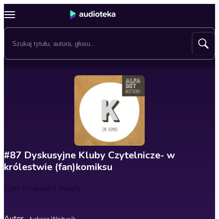
#87 Dyskusyjne Kluby Czytelnicze- w
królestwie (fan)komiksu
Czas trwania
34 minuty
Autor