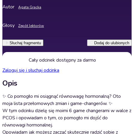
Autor
Agata Gracka
Głosy
Zepół lektorów
Słuchaj fragmentu
Dodaj do ulubionych
Cały odcinek dostępny za darmo
Zaloguj się i słuchaj odcinka
Opis
✨ Co pomogło mi osiągnąć równowagę hormonalną? Oto
moja lista przełomowych zmian i game-changerów. ✨
W tym odcinku dzielę się moimi 6 game changerami w walce z
PCOS i opowiadam o tym, co pomogło mi dojść do
równowagi hormonalnej.
Opowiadam jak możesz zacząć skutecznie radzić sobie z