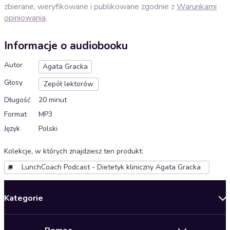
zbierane, weryfikowane i publikowane zgodnie z
Warunkami
opiniowania
.
Informacje o audiobooku
Autor
Agata Gracka
Głosy
Zepół lektorów
Długość
20 minut
Format
MP3
Język
Polski
Kolekcje, w których znajdziesz ten produkt
:
LunchCoach Podcast - Dietetyk kliniczny Agata Gracka
Kategorie
Nowości