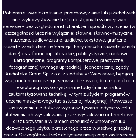
Lektury szkolne
Literatura anglojęzyczna
Pobieranie, zwielokrotnianie, przechowywanie lub jakiekolwiek
inne wykorzystywanie treści dostępnych w niniejszym
Literatura faktu
serwisie - bez względu na ich charakter i sposób wyrażenia (w
szczególności lecz nie wyłącznie: słowne, słowno-muzyczne,
Literatura obyczajowa
muzyczne, audiowizualne, audialne, tekstowe, graficzne i
Literatura piękna obca
zawarte w nich dane i informacje, bazy danych i zawarte w nich
dane) oraz formę (np. literackie, publicystyczne, naukowe,
Literatura piękna polska
kartograficzne, programy komputerowe, plastyczne,
Nagrania relaksacyjne
fotograficzne) wymaga uprzedniej i jednoznacznej zgody
Audioteka Group Sp. z o.o. z siedzibą w Warszawie, będącej
Nauka języków
właścicielem niniejszego serwisu, bez względu na sposób ich
Nauki humanistyczne
eksploracji i wykorzystaną metodę (manualną lub
zautomatyzowaną technikę, w tym z użyciem programów
Podcasty i audycje
uczenia maszynowego lub sztucznej inteligencji). Powyższe
Polityka
zastrzeżenie nie dotyczy wykorzystywania jedynie w celu
ułatwienia ich wyszukiwania przez wyszukiwarki internetowe
Prasa
oraz korzystania w ramach stosunków umownych lub
Religia
dozwolonego użytku określonego przez właściwe przepisy
prawa. Szczegółowa treść dotycząca niniejszego zastrzeżenia