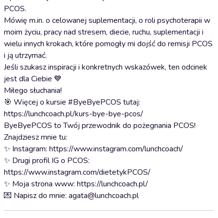
PCOS.
Mówię m.in. o celowanej suplementacji, o roli psychoterapii w
moim życiu, pracy nad stresem, diecie, ruchu, suplementacji i
wielu innych krokach, które pomogły mi dojść do remisji PCOS
i ją utrzymać.
Jeśli szukasz inspiracji i konkretnych wskazówek, ten odcinek
jest dla Ciebie 💙
Miłego słuchania!
🎯 Więcej o kursie #ByeByePCOS tutaj:
⁠⁠https://lunchcoach.pl/kurs-bye-bye-pcos/⁠⁠
ByeByePCOS to Twój przewodnik do pożegnania PCOS!
⁠⁠⁠⁠⁠Znajdziesz mnie tu:
✨ Instagram: ⁠⁠⁠⁠⁠⁠⁠⁠⁠⁠⁠⁠⁠⁠⁠⁠⁠⁠⁠⁠https://www.instagram.com/lunchcoach/⁠⁠⁠⁠⁠⁠⁠⁠⁠⁠⁠⁠⁠⁠⁠⁠⁠⁠⁠⁠
✨ Drugi profil IG o PCOS:
⁠⁠⁠⁠⁠⁠⁠⁠⁠⁠⁠⁠⁠⁠⁠⁠⁠⁠⁠⁠⁠https://www.instagram.com/dietetykPCOS/⁠⁠⁠⁠⁠⁠⁠⁠⁠⁠⁠⁠⁠⁠⁠⁠⁠⁠⁠⁠⁠
✨ Moja strona www: ⁠⁠⁠⁠⁠⁠⁠⁠⁠⁠⁠⁠⁠⁠⁠⁠⁠⁠⁠⁠https://lunchcoach.pl/⁠⁠⁠⁠⁠⁠⁠⁠⁠⁠⁠⁠⁠⁠⁠⁠⁠⁠⁠⁠
💌 Napisz do mnie: ⁠⁠⁠⁠⁠⁠⁠⁠⁠⁠⁠⁠⁠agata@lunchcoach.pl⁠⁠