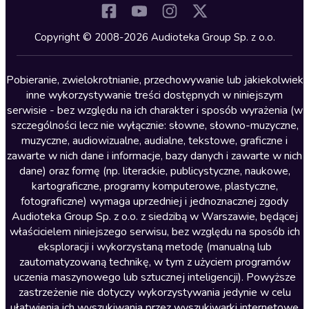
Komedia
Kryminały
Copyright © 2008-2026 Audioteka Group Sp. z o.o.
Lektury szkolne
Literatura anglojęzyczna
Pobieranie, zwielokrotnianie, przechowywanie lub jakiekolwiek
inne wykorzystywanie treści dostępnych w niniejszym
Literatura faktu
serwisie - bez względu na ich charakter i sposób wyrażenia (w
szczególności lecz nie wyłącznie: słowne, słowno-muzyczne,
Literatura obyczajowa
muzyczne, audiowizualne, audialne, tekstowe, graficzne i
Literatura piękna obca
zawarte w nich dane i informacje, bazy danych i zawarte w nich
dane) oraz formę (np. literackie, publicystyczne, naukowe,
Literatura piękna polska
kartograficzne, programy komputerowe, plastyczne,
Nagrania relaksacyjne
fotograficzne) wymaga uprzedniej i jednoznacznej zgody
Audioteka Group Sp. z o.o. z siedzibą w Warszawie, będącej
Nauka języków
właścicielem niniejszego serwisu, bez względu na sposób ich
Nauki humanistyczne
eksploracji i wykorzystaną metodę (manualną lub
zautomatyzowaną technikę, w tym z użyciem programów
Podcasty i audycje
uczenia maszynowego lub sztucznej inteligencji). Powyższe
Polityka
zastrzeżenie nie dotyczy wykorzystywania jedynie w celu
ułatwienia ich wyszukiwania przez wyszukiwarki internetowe