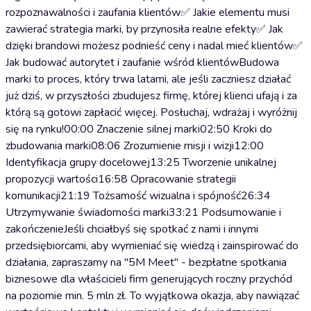
rozpoznawalności i zaufania klientów✅ Jakie elementu musi
zawierać strategia marki, by przynosiła realne efekty✅ Jak
dzięki brandowi możesz podnieść ceny i nadal mieć klientów✅
Jak budować autorytet i zaufanie wśród klientówBudowa
marki to proces, który trwa latami, ale jeśli zaczniesz działać
już dziś, w przyszłości zbudujesz firmę, której klienci ufają i za
którą są gotowi zapłacić więcej. Posłuchaj, wdrażaj i wyróżnij
się na rynku!00:00 Znaczenie silnej marki02:50 Kroki do
zbudowania marki08:06 Zrozumienie misji i wizji12:00
Identyfikacja grupy docelowej13:25 Tworzenie unikalnej
propozycji wartości16:58 Opracowanie strategii
komunikacji21:19 Tożsamość wizualna i spójność26:34
Utrzymywanie świadomości marki33:21 Podsumowanie i
zakończenieJeśli chciałbyś się spotkać z nami i innymi
przedsiębiorcami, aby wymieniać się wiedzą i zainspirować do
działania, zapraszamy na "5M Meet" - bezpłatne spotkania
biznesowe dla właścicieli firm generujących roczny przychód
na poziomie min. 5 mln zł. To wyjątkowa okazja, aby nawiązać