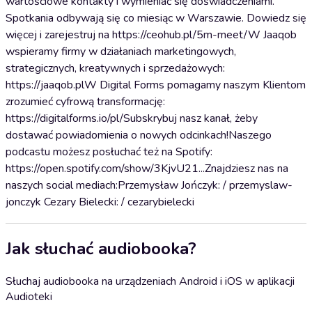
wartościowe kontakty i wymieniać się doświadczeniami.
Spotkania odbywają się co miesiąc w Warszawie. Dowiedz się
więcej i zarejestruj na https://ceohub.pl/5m-meet/W Jaaqob
wspieramy firmy w działaniach marketingowych,
strategicznych, kreatywnych i sprzedażowych:
https://jaaqob.plW Digital Forms pomagamy naszym Klientom
zrozumieć cyfrową transformację:
https://digitalforms.io/pl/Subskrybuj nasz kanał, żeby
dostawać powiadomienia o nowych odcinkach!Naszego
podcastu możesz posłuchać też na Spotify:
https://open.spotify.com/show/3KjvU21...Znajdziesz nas na
naszych social mediach:Przemysław Jończyk: / przemyslaw-
jonczyk Cezary Bielecki: / cezarybielecki
Jak słuchać audiobooka?
Słuchaj audiobooka na urządzeniach Android i iOS w aplikacji
Audioteki