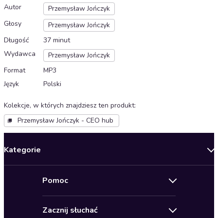
Autor
Przemysław Jończyk
Głosy
Przemysław Jończyk
Długość
37 minut
Wydawca
Przemysław Jończyk
Format
MP3
Język
Polski
Kolekcje, w których znajdziesz ten produkt
:
Przemysław Jończyk - CEO hub
Kategorie
Nowości
Pomoc
Oferty specjalne
Kontakt
Bestsellery
Zacznij słuchać
Pomoc