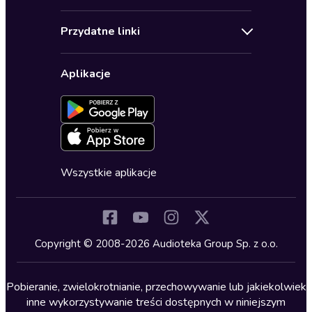
Audioseriale
Audioteka Klub
Regulamin
Biografie
Przydatne linki
Karnety
Polityka prywatności
Biznes, marketing, ekonomia
Wybierz wersję językową
Karty upominkowe
Ustawienia prywatności
Dla dzieci
Aplikacje
Dołącz do newslettera
Aktywuj kartę
Formularz zgłaszania nielegalnych treści
Dla młodzieży
Blog
Oferta dla firm i bibliotek
Deklaracja dostępności
Erotyczne
Zapowiedzi
Fantastyka
Cykle audiobooków
Horror
Wszystkie aplikacje
Inne języki
Komedia
Kryminały
Copyright © 2008-2026 Audioteka Group Sp. z o.o.
Lektury szkolne
Literatura anglojęzyczna
Pobieranie, zwielokrotnianie, przechowywanie lub jakiekolwiek
inne wykorzystywanie treści dostępnych w niniejszym
Literatura faktu