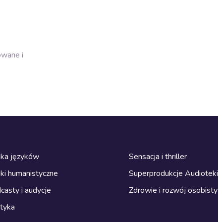
owane i
ka języków
Sensacja i thriller
ki humanistyczne
Superprodukcje Audioteki
casty i audycje
Zdrowie i rozwój osobisty
ityka