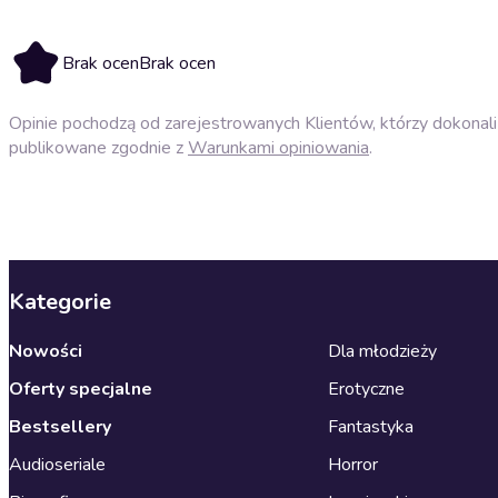
Brak ocen
Brak ocen
Opinie pochodzą od zarejestrowanych Klientów, którzy dokonali 
publikowane zgodnie z
Warunkami opiniowania
.
Kategorie
Nowości
Dla młodzieży
Oferty specjalne
Erotyczne
Bestsellery
Fantastyka
Audioseriale
Horror