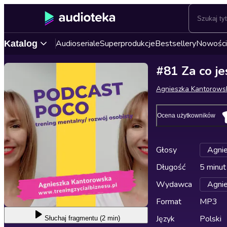
Audioseriale
Superprodukcje
Bestsellery
Nowości
Katalog
#81 Za co j
Agnieszka Kantorows
Ocena użytkowników
Głosy
Agni
Długość
5 minut
Wydawca
Agni
Format
MP3
Język
Polski
Słuchaj
fragmentu (2 min)