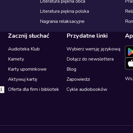
Literatura piękna obca
Pra
Literatura piękna polska
Reli
Nagrania relaksacyjne
Ro
Zacznij słuchać
Przydatne linki
Ap
Audioteka Klub
Wybierz wersję językową
Karnety
Dołącz do newslettera
Karty upominkowe
Blog
Wsz
Aktywuj kartę
Zapowiedzi
Oferta dla firm i bibliotek
Cykle audiobooków
i