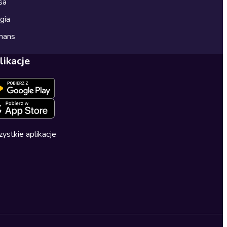
sa
gia
mans
likacje
ystkie aplikacje