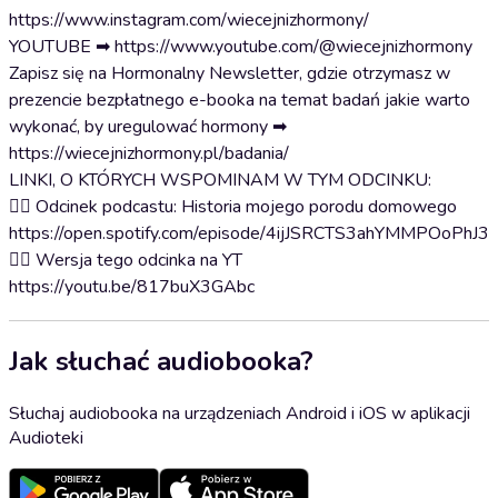
https://www.instagram.com/wiecejnizhormony/
YOUTUBE ➡ https://www.youtube.com/@wiecejnizhormony
Zapisz się na Hormonalny Newsletter, gdzie otrzymasz w
prezencie bezpłatnego e-booka na temat badań jakie warto
wykonać, by uregulować hormony ➡
https://wiecejnizhormony.pl/badania/
LINKI, O KTÓRYCH WSPOMINAM W TYM ODCINKU:
👉🏻 Odcinek podcastu: Historia mojego porodu domowego
https://open.spotify.com/episode/4ijJSRCTS3ahYMMPOoPhJ3
👉🏻 Wersja tego odcinka na YT
https://youtu.be/817buX3GAbc
Jak słuchać audiobooka?
Słuchaj audiobooka na urządzeniach Android i iOS w aplikacji
Audioteki