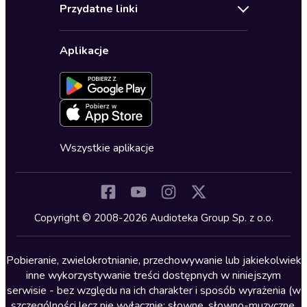
Regulamin
Biografie
Przydatne linki
Karnety
Polityka prywatności
Biznes, marketing, ekonomia
Wybierz wersję językową
Karty upominkowe
Ustawienia prywatności
Dla dzieci
Aplikacje
Dołącz do newslettera
Aktywuj kartę
Formularz zgłaszania nielegalnych treści
Dla młodzieży
Blog
Oferta dla firm i bibliotek
Deklaracja dostępności
Erotyczne
Zapowiedzi
Fantastyka
Cykle audiobooków
Horror
Wszystkie aplikacje
Inne języki
Komedia
Kryminały
Copyright © 2008-2026 Audioteka Group Sp. z o.o.
Lektury szkolne
Literatura anglojęzyczna
Pobieranie, zwielokrotnianie, przechowywanie lub jakiekolwiek
inne wykorzystywanie treści dostępnych w niniejszym
Literatura faktu
serwisie - bez względu na ich charakter i sposób wyrażenia (w
szczególności lecz nie wyłącznie: słowne, słowno-muzyczne,