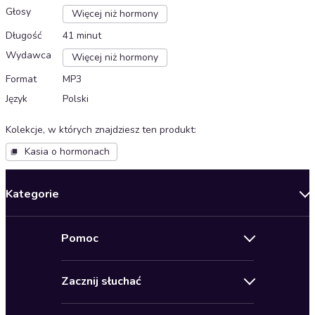
Głosy
Więcej niż hormony
Długość
41 minut
Wydawca
Więcej niż hormony
Format
MP3
Język
Polski
Kolekcje, w których znajdziesz ten produkt
:
Kasia o hormonach
Kategorie
Nowości
Pomoc
Oferty specjalne
Kontakt
Bestsellery
Zacznij słuchać
Pomoc
Audioseriale
Audioteka Klub