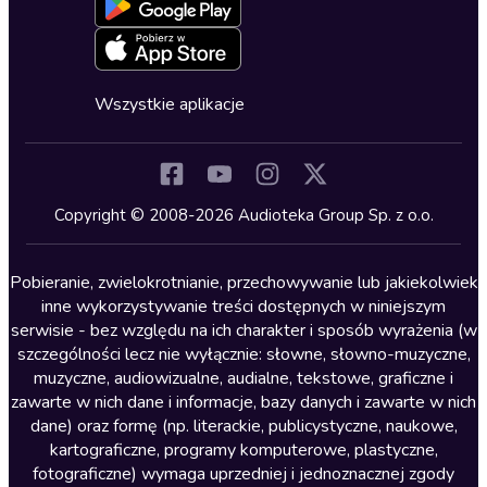
Blog
Oferta dla firm i bibliotek
Deklaracja dostępności
Erotyczne
Zapowiedzi
Fantastyka
Cykle audiobooków
Horror
Wszystkie aplikacje
Inne języki
Komedia
Kryminały
Copyright © 2008-2026 Audioteka Group Sp. z o.o.
Lektury szkolne
Literatura anglojęzyczna
Pobieranie, zwielokrotnianie, przechowywanie lub jakiekolwiek
inne wykorzystywanie treści dostępnych w niniejszym
Literatura faktu
serwisie - bez względu na ich charakter i sposób wyrażenia (w
szczególności lecz nie wyłącznie: słowne, słowno-muzyczne,
Literatura obyczajowa
muzyczne, audiowizualne, audialne, tekstowe, graficzne i
Literatura piękna obca
zawarte w nich dane i informacje, bazy danych i zawarte w nich
dane) oraz formę (np. literackie, publicystyczne, naukowe,
Literatura piękna polska
kartograficzne, programy komputerowe, plastyczne,
Nagrania relaksacyjne
fotograficzne) wymaga uprzedniej i jednoznacznej zgody