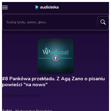
#8 Pankówa przekładu. Z Agą Zano o pisaniu
powieści "na nowo"
Czas trwania
40 minut
Autor