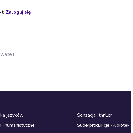
kt.
Zaloguj się
owane i
ka języków
Sensacja i thriller
ki humanistyczne
Superprodukcje Audioteki