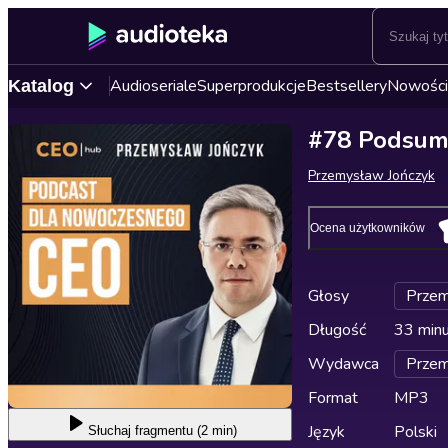
Audioseriale
Superprodukcje
Bestsellery
Nowości
Katalog
#78 Podsumo
Przemysław Jończyk
Ocena użytkowników
Głosy
Przem
Długość
33 min
Wydawca
Przem
Format
MP3
Język
Polski
Słuchaj
fragmentu (2 min)