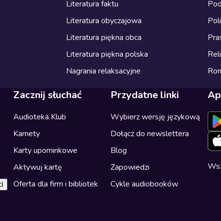
Literatura faktu
Pod
Literatura obyczajowa
Pol
Literatura piękna obca
Pra
Literatura piękna polska
Reli
Nagrania relaksacyjne
Ro
Zacznij słuchać
Przydatne linki
Ap
Audioteka Klub
Wybierz wersję językową
Karnety
Dołącz do newslettera
Karty upominkowe
Blog
Wsz
Aktywuj kartę
Zapowiedzi
Oferta dla firm i bibliotek
Cykle audiobooków
i