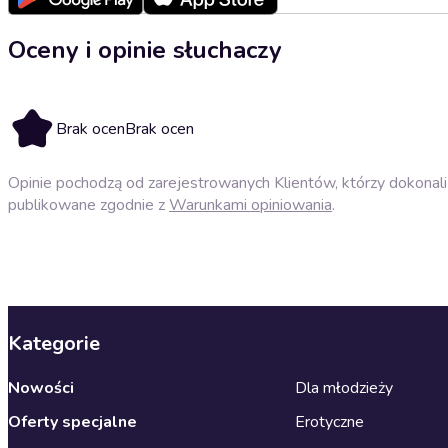
Oceny i opinie słuchaczy
Brak ocen
Brak ocen
Opinie pochodzą od zarejestrowanych Klientów, którzy dokonali 
publikowane zgodnie z
Warunkami opiniowania
.
Kategorie
Nowości
Dla młodzieży
Oferty specjalne
Erotyczne