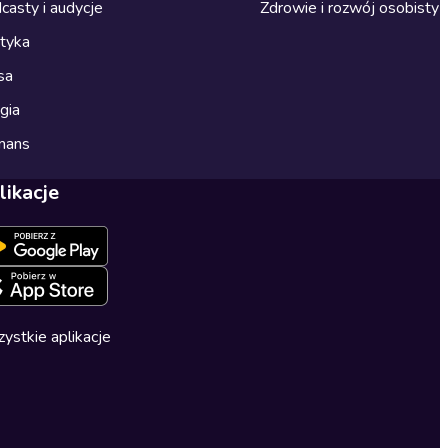
casty i audycje
Zdrowie i rozwój osobisty
ityka
sa
gia
mans
likacje
ystkie aplikacje