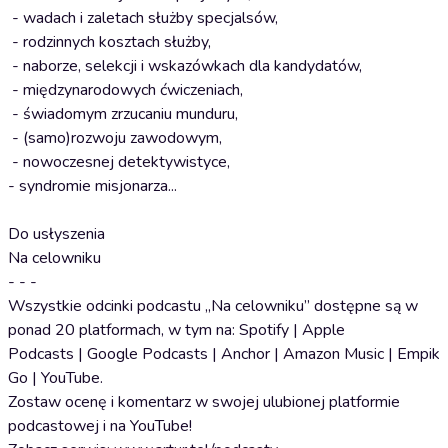
- wadach i zaletach służby specjalsów,
- rodzinnych kosztach służby,
- naborze, selekcji i wskazówkach dla kandydatów,
- międzynarodowych ćwiczeniach,
- świadomym zrzucaniu munduru,
- (samo)rozwoju zawodowym,
- nowoczesnej detektywistyce,
- syndromie misjonarza...
Do usłyszenia
Na celowniku
- - -
Wszystkie odcinki podcastu „Na celowniku” dostępne są w
ponad 20 platformach, w tym na: ⁠Spotify⁠ | ⁠Apple
Podcasts⁠ | ⁠Google Podcasts⁠ | ⁠Anchor⁠ | ⁠Amazon Music⁠ | ⁠Empik
Go⁠ | ⁠YouTube⁠.
Zostaw ocenę i komentarz w swojej ulubionej platformie
podcastowej i na YouTube!