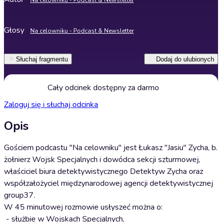
Na celowniku - Podcast & Newsletter
Głosy
Na celowniku - Podcast & Newsletter
Słuchaj fragmentu
Dodaj do ulubionych
Cały odcinek dostępny za darmo
Zaloguj się i słuchaj odcinka
Opis
Gościem podcastu "Na celowniku" jest Łukasz "Jasiu" Zycha, b.
żołnierz Wojsk Specjalnych i dowódca sekcji szturmowej,
właściciel biura detektywistycznego Detektyw Zycha oraz
współzałożyciel międzynarodowej agencji detektywistycznej
group37.
W 45 minutowej rozmowie usłyszeć można o:
- służbie w Wojskach Specjalnych,