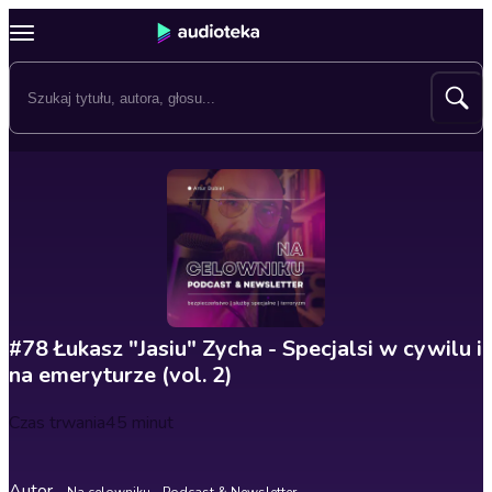
#78 Łukasz "Jasiu" Zycha - Specjalsi w cywilu i
na emeryturze (vol. 2)
Czas trwania
45 minut
Autor