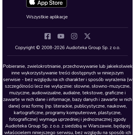
Fantastyka
Cykle audiobooków
Horror
Wszystkie aplikacje
Inne języki
Komedia
Kryminały
Copyright © 2008-2026 Audioteka Group Sp. z o.o.
Lektury szkolne
Literatura anglojęzyczna
Pobieranie, zwielokrotnianie, przechowywanie lub jakiekolwiek
inne wykorzystywanie treści dostępnych w niniejszym
Literatura faktu
serwisie - bez względu na ich charakter i sposób wyrażenia (w
szczególności lecz nie wyłącznie: słowne, słowno-muzyczne,
Literatura obyczajowa
muzyczne, audiowizualne, audialne, tekstowe, graficzne i
Literatura piękna obca
zawarte w nich dane i informacje, bazy danych i zawarte w nich
dane) oraz formę (np. literackie, publicystyczne, naukowe,
Literatura piękna polska
kartograficzne, programy komputerowe, plastyczne,
Nagrania relaksacyjne
fotograficzne) wymaga uprzedniej i jednoznacznej zgody
Audioteka Group Sp. z o.o. z siedzibą w Warszawie, będącej
Nauka języków
właścicielem niniejszego serwisu, bez względu na sposób ich