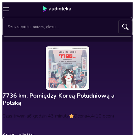
7736 km. Pomiędzy Koreą Południową a
Polską
Czas trwania
6 godzin 43 minuty
Ocena
4.4
(10 ocen)
Autor