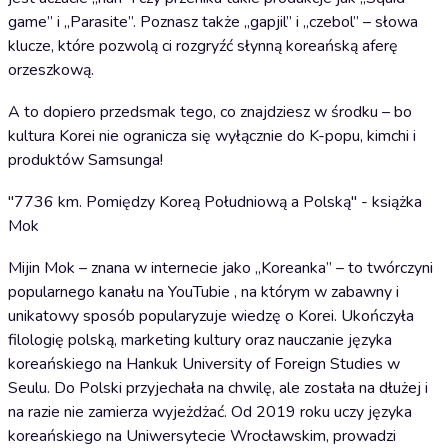
game” i „Parasite”. Poznasz także „gapjil” i „czebol” – słowa
klucze, które pozwolą ci rozgryźć słynną koreańską aferę
orzeszkową.
A to dopiero przedsmak tego, co znajdziesz w środku – bo
kultura Korei nie ogranicza się wyłącznie do K-popu, kimchi i
produktów Samsunga!
"7736 km. Pomiędzy Koreą Południową a Polską" - książka
Mok
Mijin Mok – znana w internecie jako „Koreanka” – to twórczyni
popularnego kanału na YouTubie , na którym w zabawny i
unikatowy sposób popularyzuje wiedzę o Korei. Ukończyła
filologię polską, marketing kultury oraz nauczanie języka
koreańskiego na Hankuk University of Foreign Studies w
Seulu. Do Polski przyjechała na chwilę, ale została na dłużej i
na razie nie zamierza wyjeżdżać. Od 2019 roku uczy języka
koreańskiego na Uniwersytecie Wrocławskim, prowadzi