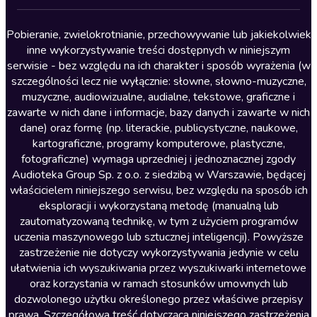
Lektury szkolne
Literatura anglojęzyczna
Pobieranie, zwielokrotnianie, przechowywanie lub jakiekolwiek
inne wykorzystywanie treści dostępnych w niniejszym
Literatura faktu
serwisie - bez względu na ich charakter i sposób wyrażenia (w
szczególności lecz nie wyłącznie: słowne, słowno-muzyczne,
Literatura obyczajowa
muzyczne, audiowizualne, audialne, tekstowe, graficzne i
Literatura piękna obca
zawarte w nich dane i informacje, bazy danych i zawarte w nich
dane) oraz formę (np. literackie, publicystyczne, naukowe,
Literatura piękna polska
kartograficzne, programy komputerowe, plastyczne,
Nagrania relaksacyjne
fotograficzne) wymaga uprzedniej i jednoznacznej zgody
Audioteka Group Sp. z o.o. z siedzibą w Warszawie, będącej
Nauka języków
właścicielem niniejszego serwisu, bez względu na sposób ich
Nauki humanistyczne
eksploracji i wykorzystaną metodę (manualną lub
zautomatyzowaną technikę, w tym z użyciem programów
Podcasty i audycje
uczenia maszynowego lub sztucznej inteligencji). Powyższe
Polityka
zastrzeżenie nie dotyczy wykorzystywania jedynie w celu
ułatwienia ich wyszukiwania przez wyszukiwarki internetowe
Prasa
oraz korzystania w ramach stosunków umownych lub
Religia
dozwolonego użytku określonego przez właściwe przepisy
prawa. Szczegółowa treść dotycząca niniejszego zastrzeżenia