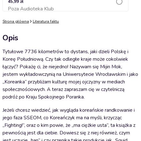
45,99 zł
Poza Audioteka Klub
Dodaj do koszyka
Strona główna
Literatura faktu
Opis
Tytułowe 7736 kilometrów to dystans, jaki dzieli Polskę i
Koreę Południową. Czy tak odległe kraje może cokolwiek
łączyć? Pokażę ci, że niejedno! Nazywam się Mijin Mok,
jestem wykładowczynią na Uniwersytecie Wrocławskim i jako
„Koreanka” przybliżam kulturę mojej ojczyzny w mediach
społecznościowych. A teraz zapraszam cię w czytelniczą
podróż po Kraju Spokojnego Poranka.
Jeżeli chcesz wiedzieć, jak wygląda koreańskie randkowanie i
jego faza SSEOM, co Koreańczyk ma na myśli, krzycząc
„Fighting!”, oraz o kim powie, że „ma ciężkie usta”, ta książka z
pewnością jest dla ciebie. Dowiesz się z niej również, czym
jest uczucie „han” i czy przenika takie produkcje jak „Squid