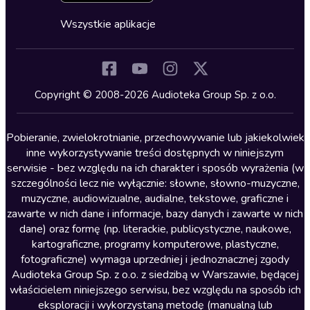
Cykle audiobooków
Horror
Wszystkie aplikacje
Inne języki
Komedia
Kryminały
Copyright © 2008-2026 Audioteka Group Sp. z o.o.
Lektury szkolne
Literatura anglojęzyczna
Pobieranie, zwielokrotnianie, przechowywanie lub jakiekolwiek
inne wykorzystywanie treści dostępnych w niniejszym
Literatura faktu
serwisie - bez względu na ich charakter i sposób wyrażenia (w
szczególności lecz nie wyłącznie: słowne, słowno-muzyczne,
Literatura obyczajowa
muzyczne, audiowizualne, audialne, tekstowe, graficzne i
Literatura piękna obca
zawarte w nich dane i informacje, bazy danych i zawarte w nich
dane) oraz formę (np. literackie, publicystyczne, naukowe,
Literatura piękna polska
kartograficzne, programy komputerowe, plastyczne,
Nagrania relaksacyjne
fotograficzne) wymaga uprzedniej i jednoznacznej zgody
Audioteka Group Sp. z o.o. z siedzibą w Warszawie, będącej
Nauka języków
właścicielem niniejszego serwisu, bez względu na sposób ich
Nauki humanistyczne
eksploracji i wykorzystaną metodę (manualną lub