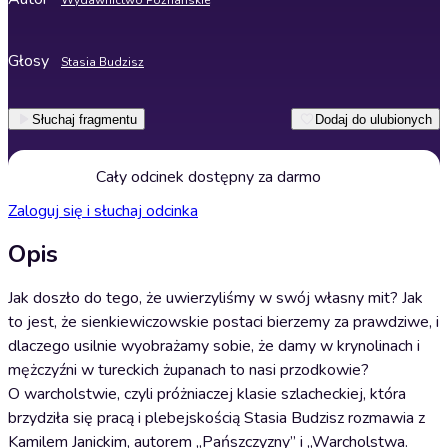
Wydawnictwo Poznańskie
Głosy
Stasia Budzisz
Słuchaj fragmentu
Dodaj do ulubionych
Cały odcinek dostępny za darmo
Zaloguj się i słuchaj odcinka
Opis
Jak doszło do tego, że uwierzyliśmy w swój własny mit? Jak
to jest, że sienkiewiczowskie postaci bierzemy za prawdziwe, i
dlaczego usilnie wyobrażamy sobie, że damy w krynolinach i
mężczyźni w tureckich żupanach to nasi przodkowie?
O warcholstwie, czyli próżniaczej klasie szlacheckiej, która
brzydziła się pracą i plebejskością Stasia Budzisz rozmawia z
Kamilem Janickim, autorem „Pańszczyzny” i „Warcholstwa.