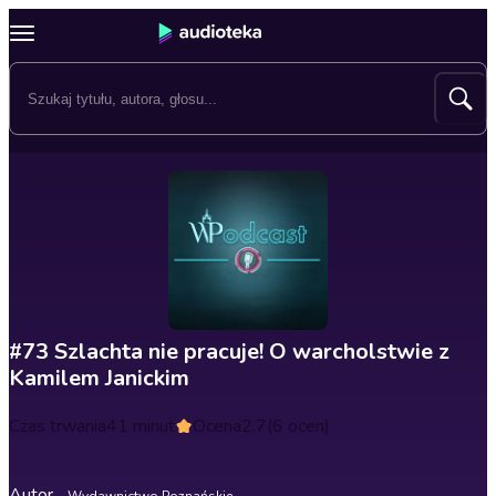
#73 Szlachta nie pracuje! O warcholstwie z
Kamilem Janickim
Czas trwania
41 minut
Ocena
2.7
(6 ocen)
Autor