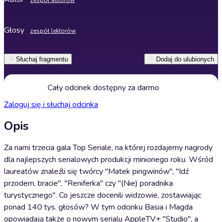
zespół autorów
Głosy
zespół lektorów
Słuchaj fragmentu
Dodaj do ulubionych
Cały odcinek dostępny za darmo
Zaloguj się i słuchaj odcinka
Opis
Za nami trzecia gala Top Seriale, na której rozdajemy nagrody
dla najlepszych serialowych produkcji minionego roku. Wśród
laureatów znaleźli się twórcy "Matek pingwinów", "Idź
przodem, bracie", "Reniferka" czy "(Nie) poradnika
turystycznego". Co jeszcze docenili widzowie, zostawiając
ponad 140 tys. głosów? W tym odcinku Basia i Magda
opowiadają także o nowym serialu AppleTV+ "Studio", a