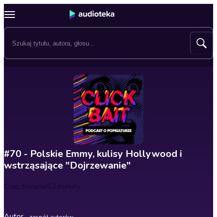
#70 - Polskie Emmy, kulisy Hollywood i
wstrząsające "Dojrzewanie"
Czas trwania
53 minuty
Autor