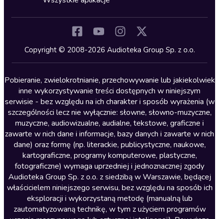
Wszystkie aplikacje
Inne języki
Komedia
Kryminały
Copyright © 2008-2026 Audioteka Group Sp. z o.o.
Lektury szkolne
Literatura anglojęzyczna
Pobieranie, zwielokrotnianie, przechowywanie lub jakiekolwiek
inne wykorzystywanie treści dostępnych w niniejszym
Literatura faktu
serwisie - bez względu na ich charakter i sposób wyrażenia (w
szczególności lecz nie wyłącznie: słowne, słowno-muzyczne,
Literatura obyczajowa
muzyczne, audiowizualne, audialne, tekstowe, graficzne i
Literatura piękna obca
zawarte w nich dane i informacje, bazy danych i zawarte w nich
dane) oraz formę (np. literackie, publicystyczne, naukowe,
Literatura piękna polska
kartograficzne, programy komputerowe, plastyczne,
Nagrania relaksacyjne
fotograficzne) wymaga uprzedniej i jednoznacznej zgody
Audioteka Group Sp. z o.o. z siedzibą w Warszawie, będącej
Nauka języków
właścicielem niniejszego serwisu, bez względu na sposób ich
Nauki humanistyczne
eksploracji i wykorzystaną metodę (manualną lub
zautomatyzowaną technikę, w tym z użyciem programów
Podcasty i audycje