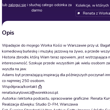
lub
zaloguj się
i słuchaj całego odcinka za
Kolekcje, w których 
darmo
Renata z Worka
Opis
Wpadajcie do mojego Worka Kości w Warszawie przy ul. Bagatela 
komediową burleskę i muzykę jazzową na żywo, a przede wszyst
Historia zbrodni, którą Wam teraz opowiem, jest wstrząsająca ni
interesowność. Szokuje przede wszystkim jak wielu osobom zal
wyszła na jaw.
Adams był przerażającą inspiracją dla późniejszych poczynań i
co najmniej 250 osobom.
Współpraca/kontakt 📩
renata.kurylowicz@worekkosci.pl
Autorka i lektorka podcastu, opracowanie graficzne: Renata Ku
Realizacja dźwięku: Studio D-FM, Warszawa