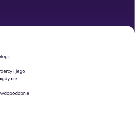
ogii,
dercy i jego
igdy nie
prawdopodobnie