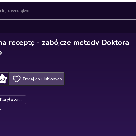
na receptę - zabójcze metody Doktora
o
Dodaj do ulubionych
5,0
Kuryłowicz
y