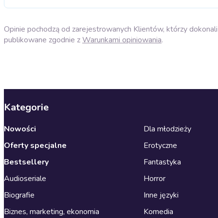
Opinie pochodzą od zarejestrowanych Klientów, którzy dokonali 
publikowane zgodnie z
Warunkami opiniowania
.
Kategorie
Nowości
Dla młodzieży
Oferty specjalne
Erotyczne
Bestsellery
Fantastyka
Audioseriale
Horror
Biografie
Inne języki
Biznes, marketing, ekonomia
Komedia