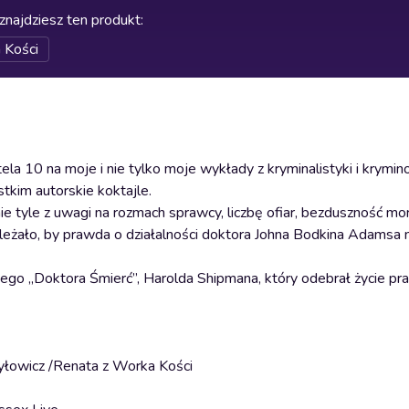
znajdziesz ten produkt
:
 Kości
10 na moje i nie tylko moje wykłady z kryminalistyki i kryminol
kim autorskie koktajle.
e tyle z uwagi na rozmach sprawcy, liczbę ofiar, bezduszność mor
eżało, by prawda o działalności doktora Johna Bodkina Adamsa n
nnego „Doktora Śmierć”, Harolda Shipmana, który odebrał życie 
ryłowicz /Renata z Worka Kości