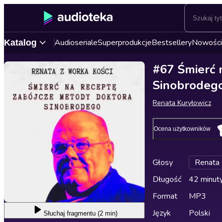
Audioseriale
Superprodukcje
Bestsellery
Nowości
Katalog
#67 Śmierć 
Sinobrodeg
Renata Kuryłowicz
Ocena użytkowników
Głosy
Renata 
Długość
42 minut
Format
MP3
Język
Polski
Słuchaj
fragmentu (2 min)