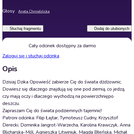
Głosy
Aneta Chmielińska
Słuchaj fragmentu
Dodaj do ulubionych
Cały odcinek dostępny za darmo
Zaloguj się i słuchaj odcinka
Opis
Dzisiaj Dzika Opowieść zabierze Cię do świata dżdżownic.
Dowiesz się dlaczego znajdują się one pod ziemią, co jedzą,
czy mają oczy i dlaczego wychodzą na powierzchniępo
deszczu.
Zapraszam Cię do świata podziemnych tajemnic!
Patroni odcinka: Filip Łajtar, Tymoteusz Cudny, Krzysztof
Derecki, Dominika Jangrot-Warzecha, Karolina Krawczyk, Anna
Blicharska-Mól, Agnieszka Litwiniuk, Magda Błeńska, Michał