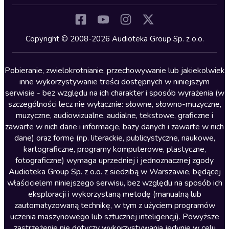
Inne języki
Komedia
Kryminały
Copyright © 2008-2026 Audioteka Group Sp. z o.o.
Lektury szkolne
Literatura anglojęzyczna
Pobieranie, zwielokrotnianie, przechowywanie lub jakiekolwiek
inne wykorzystywanie treści dostępnych w niniejszym
Literatura faktu
serwisie - bez względu na ich charakter i sposób wyrażenia (w
szczególności lecz nie wyłącznie: słowne, słowno-muzyczne,
Literatura obyczajowa
muzyczne, audiowizualne, audialne, tekstowe, graficzne i
Literatura piękna obca
zawarte w nich dane i informacje, bazy danych i zawarte w nich
dane) oraz formę (np. literackie, publicystyczne, naukowe,
Literatura piękna polska
kartograficzne, programy komputerowe, plastyczne,
Nagrania relaksacyjne
fotograficzne) wymaga uprzedniej i jednoznacznej zgody
Audioteka Group Sp. z o.o. z siedzibą w Warszawie, będącej
Nauka języków
właścicielem niniejszego serwisu, bez względu na sposób ich
Nauki humanistyczne
eksploracji i wykorzystaną metodę (manualną lub
zautomatyzowaną technikę, w tym z użyciem programów
Podcasty i audycje
uczenia maszynowego lub sztucznej inteligencji). Powyższe
Polityka
zastrzeżenie nie dotyczy wykorzystywania jedynie w celu