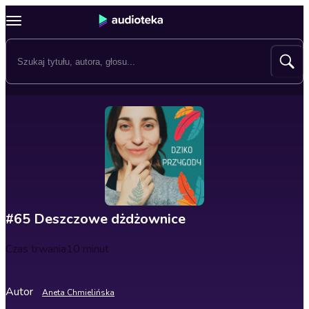
#65 Deszczowe dżdżownice
Czas trwania
10 minut
Autor
Aneta Chmielińska