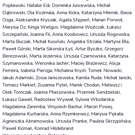
Popławski, Natalie Edi, Dominika Juncewska, Michał
Dąbrowski, Ola Kozimala, Anna Kicka, Katarzyna Miernik, Basia
Ozga, Aleksandra Kryszak, Agata Stępień, Marian Porwoł,
Marysia Dz, Kinga Wielgus, Magdalena Wojtczak, Łukasz
Szczepański, Joanna Fil, Anna Kosibowicz, Urszula Rogowska,
Marta Buczak, Michał Kusiński, Angelika Strzała, Martyna Bla,
Paweł Górski, Marta Sikorska Łyś, Artur Byszko, Grzegorz
Berezowski, Marta Jezierska, Urszula Czarnowska, Katarzyna
Szymanowska, Weronika Jacher, Maciej Brażewicz, Alicja
Ferreira, Izabela Pierzga, Michalina Krych, Tomek Nowacki,
Jakub Adamski, Zosia Janiszewska, Kamila Ruda, Michał Janicki,
Tomasz Markiet, Zuzanna Pytel, Marek Chodun, Mateusz i
Olek Tomczak, Joanna Płaszowska, Przemek Sendzielski,
Łukasz Gaweł, Radosław Wywiał, Sylwia Włodarska,
Magdalena Zaremba, Wojciech Bachur, Marcin Posiej,
Magdalena Kucharska, Anna Rzymkiewicz, Marysia Pękała,
Agnieszka Abramowska, Urszula Pranke, Paulina Skrzypińska,
Paweł Kicman, Konrad Hildebrand