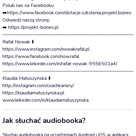
Polub nas na Facebooku
➡️⁠⁠⁠https://www.facebook.com/dotacje.szkolenia.projekt.biznes⁠⁠⁠
Odwiedź naszą stronę:
➡️ ⁠https://projekt-biznes.pl⁠
———————————————————————————
Rafał Nowak ⬇️
⁠https://www.instagram.com/nowakrafal.pl⁠
⁠⁠⁠https://www.facebook.com/now.rafal⁠⁠⁠
⁠⁠⁠https://www.linkedin.com/in/rafał-nowak-9556501a4/⁠⁠⁠
———————————————————————————
Klaudia Matuszyńska ⬇️
http://instagram.com/coachkariery/
⁠⁠⁠https://klaudiamatuszynska.pl⁠⁠⁠
www.linkedin.com/in/klaudiamatuszynska
Jak słuchać audiobooka?
Słuchaj audiobooka na urządzeniach Android i iOS w aplikacji