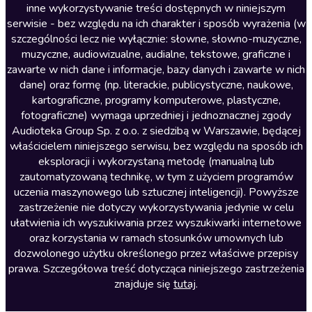
inne wykorzystywanie treści dostępnych w niniejszym
Literatura faktu
serwisie - bez względu na ich charakter i sposób wyrażenia (w
szczególności lecz nie wyłącznie: słowne, słowno-muzyczne,
Literatura obyczajowa
muzyczne, audiowizualne, audialne, tekstowe, graficzne i
Literatura piękna obca
zawarte w nich dane i informacje, bazy danych i zawarte w nich
dane) oraz formę (np. literackie, publicystyczne, naukowe,
Literatura piękna polska
kartograficzne, programy komputerowe, plastyczne,
Nagrania relaksacyjne
fotograficzne) wymaga uprzedniej i jednoznacznej zgody
Audioteka Group Sp. z o.o. z siedzibą w Warszawie, będącej
Nauka języków
właścicielem niniejszego serwisu, bez względu na sposób ich
Nauki humanistyczne
eksploracji i wykorzystaną metodę (manualną lub
zautomatyzowaną technikę, w tym z użyciem programów
Podcasty i audycje
uczenia maszynowego lub sztucznej inteligencji). Powyższe
Polityka
zastrzeżenie nie dotyczy wykorzystywania jedynie w celu
ułatwienia ich wyszukiwania przez wyszukiwarki internetowe
Prasa
oraz korzystania w ramach stosunków umownych lub
Religia
dozwolonego użytku określonego przez właściwe przepisy
prawa. Szczegółowa treść dotycząca niniejszego zastrzeżenia
Romans
znajduje się
tutaj
.
Sensacja i thriller