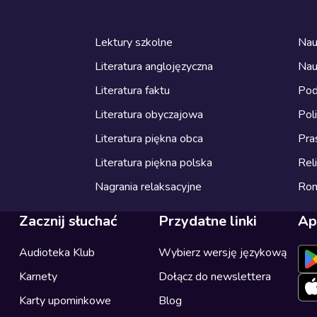
Lektury szkolne
Nau
Literatura anglojęzyczna
Nau
Literatura faktu
Pod
Literatura obyczajowa
Pol
Literatura piękna obca
Pra
Literatura piękna polska
Reli
Nagrania relaksacyjne
Ro
Zacznij słuchać
Przydatne linki
Ap
Audioteka Klub
Wybierz wersję językową
Karnety
Dołącz do newslettera
Karty upominkowe
Blog