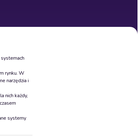
o systemach
ym rynku. W
e narzędzia i
a nich każdy,
, czasem
wane systemy