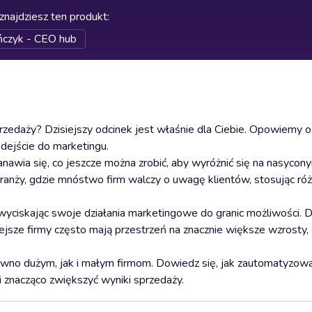
znajdziesz ten produkt
:
czyk - CEO hub
edaży? Dzisiejszy odcinek jest właśnie dla Ciebie. Opowiemy 
dejście do marketingu.
wia się, co jeszcze można zrobić, aby wyróżnić się na nasycon
ranży, gdzie mnóstwo firm walczy o uwagę klientów, stosując różn
yciskając swoje działania marketingowe do granic możliwości. Dl
ejsze firmy często mają przestrzeń na znacznie większe wzrosty
równo dużym, jak i małym firmom. Dowiedz się, jak zautomatyzo
znacząco zwiększyć wyniki sprzedaży.