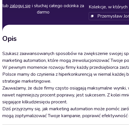
lub
zaloguj się
i słuchaj całego odcinka za
Kolekcje, w których 
darmo
Przemysław Joń
Opis
Szukasz zaawansowanych sposobów na zwiększenie swojej sprz
marketing automation, które mogą zrewolucjonizować Twoje po
W pewnym momencie rozwoju firmy każdy przedsiębiorca zastana
Polsce mamy do czynienia z hiperkonkurencją w niemal każdej b
strategie marketingowe.
Zauważamy, że duże firmy często osiągają maksymalne wyniki, w
nawet najmniejszy procent poprawy, jest sukcesem. Z kolei mni
sięgające kilkudziesięciu procent.
Dziś przyjrzymy się, jak marketing automation może pomóc za
mogą zoptymalizować Twoje kampanie, poprawić efektywność i 