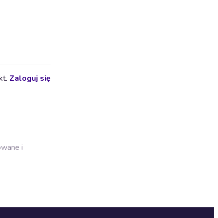
kt.
Zaloguj się
owane i