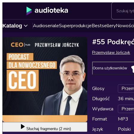
Audioseriale
Superprodukcje
Bestsellery
Nowości
Katalog
#55 Podkręć
Przemysław Jończyk
Ocena użytkowników
Głosy
Przem
Długość
36 min
Wydawca
Przem
Format
MP3
Język
Polski
Słuchaj
fragmentu (2 min)