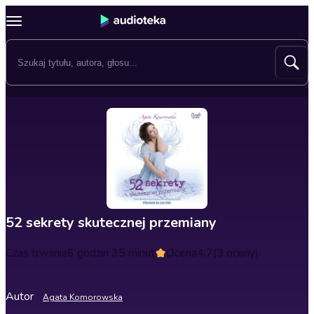
52 sekrety skutecznej przemiany
Czas trwania
6 godzin 35 minut
Ocena
4.7
(3 oceny)
Autor
Agata Komorowska