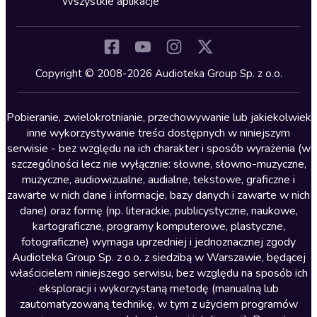
Wszystkie aplikacje
Inne języki
Komedia
Kryminały
Copyright © 2008-2026 Audioteka Group Sp. z o.o.
Lektury szkolne
Literatura anglojęzyczna
Pobieranie, zwielokrotnianie, przechowywanie lub jakiekolwiek
inne wykorzystywanie treści dostępnych w niniejszym
Literatura faktu
serwisie - bez względu na ich charakter i sposób wyrażenia (w
szczególności lecz nie wyłącznie: słowne, słowno-muzyczne,
Literatura obyczajowa
muzyczne, audiowizualne, audialne, tekstowe, graficzne i
Literatura piękna obca
zawarte w nich dane i informacje, bazy danych i zawarte w nich
dane) oraz formę (np. literackie, publicystyczne, naukowe,
Literatura piękna polska
kartograficzne, programy komputerowe, plastyczne,
Nagrania relaksacyjne
fotograficzne) wymaga uprzedniej i jednoznacznej zgody
Audioteka Group Sp. z o.o. z siedzibą w Warszawie, będącej
Nauka języków
właścicielem niniejszego serwisu, bez względu na sposób ich
Nauki humanistyczne
eksploracji i wykorzystaną metodę (manualną lub
zautomatyzowaną technikę, w tym z użyciem programów
Podcasty i audycje