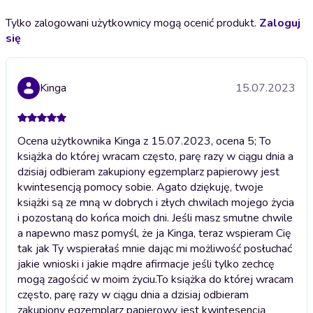
Tylko zalogowani użytkownicy mogą ocenić produkt.
Zaloguj
się
Kinga
15.07.2023
Ocena użytkownika Kinga z 15.07.2023, ocena 5; To
książka do której wracam często, parę razy w ciągu dnia a
dzisiaj odbieram zakupiony egzemplarz papierowy jest
kwintesencją pomocy sobie. Agato dziękuję, twoje
książki są ze mną w dobrych i złych chwilach mojego życia
i pozostaną do końca moich dni. Jeśli masz smutne chwile
a napewno masz pomyśl, że ja Kinga, teraz wspieram Cię
tak jak Ty wspierałaś mnie dając mi możliwość posłuchać
jakie wnioski i jakie mądre afirmacje jeśli tylko zechcę
mogą zagościć w moim życiu.
To książka do której wracam
często, parę razy w ciągu dnia a dzisiaj odbieram
zakupiony egzemplarz papierowy jest kwintesencją