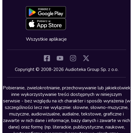
Dołącz do newslettera
Aktywuj kartę
Formularz zgłaszania nielegalnych treści
Dla młodzieży
Blog
Oferta dla firm i bibliotek
Deklaracja dostępności
Erotyczne
Zapowiedzi
Fantastyka
Cykle audiobooków
Horror
Wszystkie aplikacje
Inne języki
Komedia
Kryminały
Copyright © 2008-2026 Audioteka Group Sp. z o.o.
Lektury szkolne
Literatura anglojęzyczna
Pobieranie, zwielokrotnianie, przechowywanie lub jakiekolwiek
inne wykorzystywanie treści dostępnych w niniejszym
Literatura faktu
serwisie - bez względu na ich charakter i sposób wyrażenia (w
szczególności lecz nie wyłącznie: słowne, słowno-muzyczne,
Literatura obyczajowa
muzyczne, audiowizualne, audialne, tekstowe, graficzne i
Literatura piękna obca
zawarte w nich dane i informacje, bazy danych i zawarte w nich
dane) oraz formę (np. literackie, publicystyczne, naukowe,
Literatura piękna polska