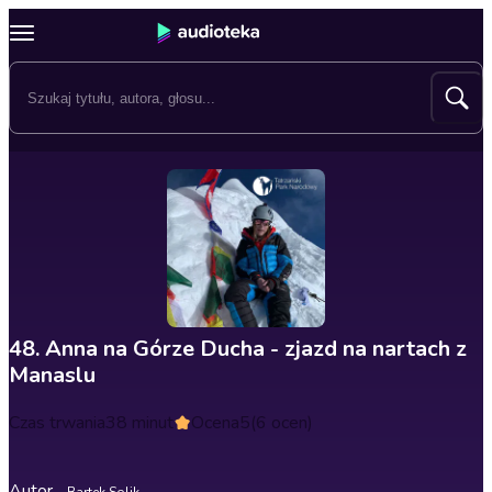
48. Anna na Górze Ducha - zjazd na nartach z
Manaslu
Czas trwania
38 minut
Ocena
5
(6 ocen)
Autor