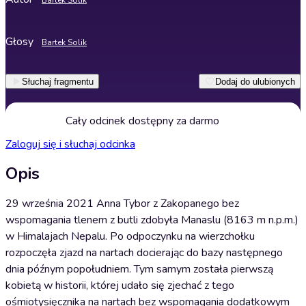
Bartek Solik
Głosy
Bartek Solik
Słuchaj fragmentu
Dodaj do ulubionych
Cały odcinek dostępny za darmo
Zaloguj się i słuchaj odcinka
Opis
29 września 2021 Anna Tybor z Zakopanego bez
wspomagania tlenem z butli zdobyła Manaslu (8163 m n.p.m.)
w Himalajach Nepalu. Po odpoczynku na wierzchołku
rozpoczęła zjazd na nartach docierając do bazy następnego
dnia późnym popołudniem. Tym samym została pierwszą
kobietą w historii, której udało się zjechać z tego
ośmiotysięcznika na nartach bez wspomagania dodatkowym