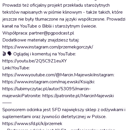
Prowadzi też oficjalny projekt przekładu starożytnych
tekstów napisanych w piśmie klinowym - także takich, które
jeszcze nie były tłumaczone na języki współczesne. Prowadzi
kanał na YouTube o Biblii i starożytnym świecie.
Współpraca: partner@pgpodcast.pl
Dodatkowe materiały znajdziesz tutaj:
https://www.instagram.com/przemekgorczyk/
🎬 🗣️ Oglądaj i komentuj na YouTube:
https://youtu.be/2Q5C9Z1euXY
Linki:YouTube:
https://www.youtube.com/@Marcin.MajewskiInstagram:
https://www.instagram.com/maj.ewski/Książki:
https://lubimyczytac.pl/autor/53095/marcin-
majewskiPatronite: https://patronite.pl/MarcinMajewski
——
Sponsorem odcinka jest SFD największy sklep z odżywkami i
suplementami oraz żywności dietetycznej w Polsce.
https://www.sfd.pl/k/przemek