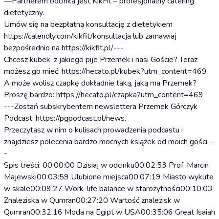
—Partnerem odcinka jest KikFit – profesjonalny catering
dietetyczny.
Umów się na bezpłatną konsultację z dietetykiem
https://calendly.com/kikfit/konsultacja lub zamawiaj
bezpośrednio na https://kikfit.pl/.---
Chcesz kubek, z jakiego pije Przemek i nasi Goście? Teraz
możesz go mieć: https://hecato.pl/kubek?utm_content=469
A może wolisz czapkę dokładnie taką, jaką ma Przemek?
Proszę bardzo: https://hecato.pl/czapka?utm_content=469
---Zostań subskrybentem newslettera Przemek Górczyk
Podcast: https://pgpodcast.pl/news.
Przeczytasz w nim o kulisach prowadzenia podcastu i
znajdziesz polecenia bardzo mocnych książek od moich gości.--
-
Spis treści: 00:00:00 Dzisiaj w odcinku00:02:53 Prof. Marcin
Majewski00:03:59 Ulubione miejsca00:07:19 Miasto wykute
w skale00:09:27 Work-life balance w starożytności00:10:03
Znaleziska w Qumran00:27:20 Wartość znalezisk w
Qumran00:32:16 Moda na Egipt w USA00:35:06 Great Isaiah