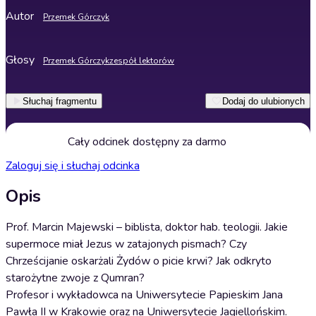
Autor
Przemek Górczyk
Głosy
Przemek Górczyk
zespół lektorów
Słuchaj fragmentu
Dodaj do ulubionych
Cały odcinek dostępny za darmo
Zaloguj się i słuchaj odcinka
Opis
Prof. Marcin Majewski – biblista, doktor hab. teologii. Jakie
supermoce miał Jezus w zatajonych pismach? Czy
Chrześcijanie oskarżali Żydów o picie krwi? Jak odkryto
starożytne zwoje z Qumran?
Profesor i wykładowca na Uniwersytecie Papieskim Jana
Pawła II w Krakowie oraz na Uniwersytecie Jagiellońskim.