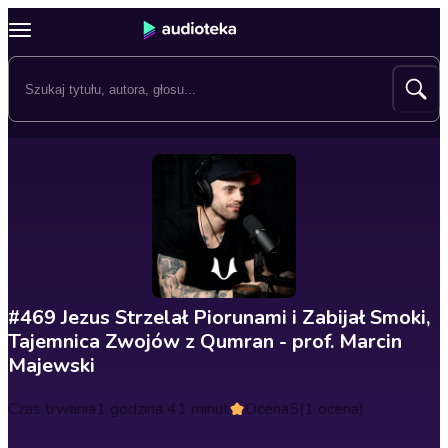
#469 Jezus Strzelał Piorunami i Zabijał Smoki,
Tajemnica Zwojów z Qumran - prof. Marcin
Majewski
Czas trwania
1 godzina 41 minut
Ocena
5
(1 ocena)