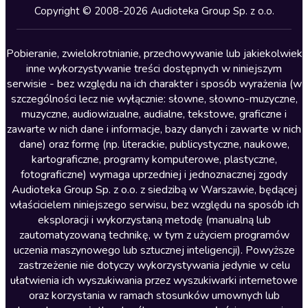
Kryminały
Copyright © 2008-2026 Audioteka Group Sp. z o.o.
Lektury szkolne
Literatura anglojęzyczna
Pobieranie, zwielokrotnianie, przechowywanie lub jakiekolwiek
inne wykorzystywanie treści dostępnych w niniejszym
Literatura faktu
serwisie - bez względu na ich charakter i sposób wyrażenia (w
szczególności lecz nie wyłącznie: słowne, słowno-muzyczne,
Literatura obyczajowa
muzyczne, audiowizualne, audialne, tekstowe, graficzne i
Literatura piękna obca
zawarte w nich dane i informacje, bazy danych i zawarte w nich
dane) oraz formę (np. literackie, publicystyczne, naukowe,
Literatura piękna polska
kartograficzne, programy komputerowe, plastyczne,
Nagrania relaksacyjne
fotograficzne) wymaga uprzedniej i jednoznacznej zgody
Audioteka Group Sp. z o.o. z siedzibą w Warszawie, będącej
Nauka języków
właścicielem niniejszego serwisu, bez względu na sposób ich
Nauki humanistyczne
eksploracji i wykorzystaną metodę (manualną lub
zautomatyzowaną technikę, w tym z użyciem programów
Podcasty i audycje
uczenia maszynowego lub sztucznej inteligencji). Powyższe
Polityka
zastrzeżenie nie dotyczy wykorzystywania jedynie w celu
ułatwienia ich wyszukiwania przez wyszukiwarki internetowe
Prasa
oraz korzystania w ramach stosunków umownych lub