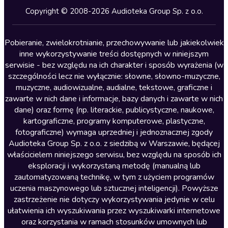
Kryminały
Copyright © 2008-2026 Audioteka Group Sp. z o.o.
Lektury szkolne
Literatura anglojęzyczna
Pobieranie, zwielokrotnianie, przechowywanie lub jakiekolwiek
inne wykorzystywanie treści dostępnych w niniejszym
Literatura faktu
serwisie - bez względu na ich charakter i sposób wyrażenia (w
szczególności lecz nie wyłącznie: słowne, słowno-muzyczne,
Literatura obyczajowa
muzyczne, audiowizualne, audialne, tekstowe, graficzne i
Literatura piękna obca
zawarte w nich dane i informacje, bazy danych i zawarte w nich
dane) oraz formę (np. literackie, publicystyczne, naukowe,
Literatura piękna polska
kartograficzne, programy komputerowe, plastyczne,
Nagrania relaksacyjne
fotograficzne) wymaga uprzedniej i jednoznacznej zgody
Audioteka Group Sp. z o.o. z siedzibą w Warszawie, będącej
Nauka języków
właścicielem niniejszego serwisu, bez względu na sposób ich
Nauki humanistyczne
eksploracji i wykorzystaną metodę (manualną lub
zautomatyzowaną technikę, w tym z użyciem programów
Podcasty i audycje
uczenia maszynowego lub sztucznej inteligencji). Powyższe
Polityka
zastrzeżenie nie dotyczy wykorzystywania jedynie w celu
ułatwienia ich wyszukiwania przez wyszukiwarki internetowe
Prasa
oraz korzystania w ramach stosunków umownych lub