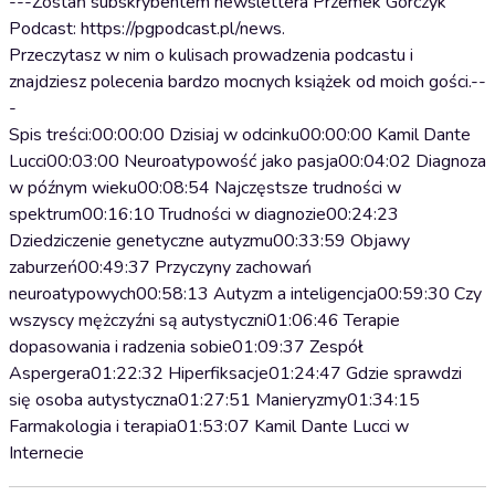
---Zostań subskrybentem newslettera Przemek Górczyk
Podcast: https://pgpodcast.pl/news.
Przeczytasz w nim o kulisach prowadzenia podcastu i
znajdziesz polecenia bardzo mocnych książek od moich gości.--
-
Spis treści:00:00:00 Dzisiaj w odcinku00:00:00 Kamil Dante
Lucci00:03:00 Neuroatypowość jako pasja00:04:02 Diagnoza
w późnym wieku00:08:54 Najczęstsze trudności w
spektrum00:16:10 Trudności w diagnozie00:24:23
Dziedziczenie genetyczne autyzmu00:33:59 Objawy
zaburzeń00:49:37 Przyczyny zachowań
neuroatypowych00:58:13 Autyzm a inteligencja00:59:30 Czy
wszyscy mężczyźni są autystyczni01:06:46 Terapie
dopasowania i radzenia sobie01:09:37 Zespół
Aspergera01:22:32 Hiperfiksacje01:24:47 Gdzie sprawdzi
się osoba autystyczna01:27:51 Manieryzmy01:34:15
Farmakologia i terapia01:53:07 Kamil Dante Lucci w
Internecie