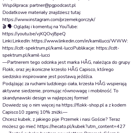
Współpraca: partner@pgpodcast.pl
Dodatkowe materiały znajdziesz tutaj:
https://www.instagram.com/przemekgorczyk/
🎬 🗣️ Oglądaj i komentuj na YouTube:
https://youtu.be/vjKQOvj8peQ
Linki:LinkedIn: https://www.linkedin.com/in/kamillucci/WWW:
https://cdt-spektrum.pl/kamil-lucciPublikacje: https://cdt-
spektrum.pl/kamil-lucci
—Partnerem tego odcinka jest marka HÅG, należąca do grupy
Flokk, oraz jej ikoniczne krzesło HÅG Capisco, którego
siedzisko inspirowane jest postawą jeźdźca.
Podążając za ruchami ludzkiego ciała, krzesła HÅG wspierają
aktywne siedzenie, promując równowagę i mobilność. To
skandynawski design w najlepszej formie!
Dowiedz się o nim więcej na https://flokk-shop.pl a z kodem
Capisco10 zgarnij 10% zniżki.—
Chcesz kubek, z jakiego pije Przemek i nasi Goście? Teraz
możesz go mieć: https://hecato.pl/kubek?utm_content=427