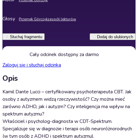
Przemek Górczyk
Głosy
Przemek Górczyk
zespół lektorów
Słuchaj fragmentu
Dodaj do ulubionych
Cały odcinek dostępny za darmo
Zaloguj się i słuchaj odcinka
Opis
Kamil Dante Lucci – certyfikowany psychoterapeuta CBT. Jak
osoby z autyzmem widzą rzeczywistość? Czy można mieć
zarówno ADHD, jak i autyzm? Czy inteligencja ma wpływ na
spektrum autyzmu?
Właściciel i psycholog-diagnosta w CDT-Spektrum.
Specjalizuje się w diagnozie i terapii osób neuroróżnorodnych
(w tym osób z ADHD i spektrum autyzmu).