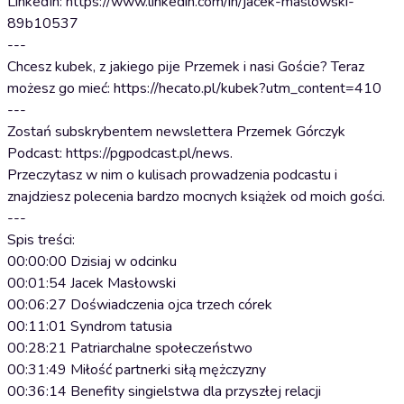
LinkedIn: https://www.linkedin.com/in/jacek-maslowski-
89b10537
---
Chcesz kubek, z jakiego pije Przemek i nasi Goście? Teraz
możesz go mieć: https://hecato.pl/kubek?utm_content=410
---
Zostań subskrybentem newslettera Przemek Górczyk
Podcast: https://pgpodcast.pl/news.
Przeczytasz w nim o kulisach prowadzenia podcastu i
znajdziesz polecenia bardzo mocnych książek od moich gości.
---
Spis treści:
00:00:00 Dzisiaj w odcinku
00:01:54 Jacek Masłowski
00:06:27 Doświadczenia ojca trzech córek
00:11:01 Syndrom tatusia
00:28:21 Patriarchalne społeczeństwo
00:31:49 Miłość partnerki siłą mężczyzny
00:36:14 Benefity singielstwa dla przyszłej relacji