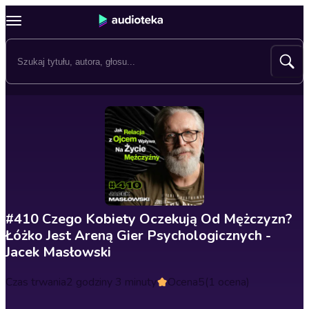
#410 Czego Kobiety Oczekują Od Mężczyzn?
Łóżko Jest Areną Gier Psychologicznych -
Jacek Masłowski
Czas trwania
2 godziny 3 minuty
Ocena
5
(1 ocena)