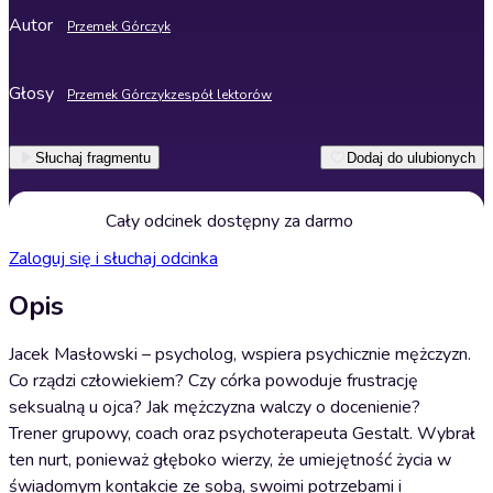
Autor
Przemek Górczyk
Głosy
Przemek Górczyk
zespół lektorów
Słuchaj fragmentu
Dodaj do ulubionych
Cały odcinek dostępny za darmo
Zaloguj się i słuchaj odcinka
Opis
Jacek Masłowski – psycholog, wspiera psychicznie mężczyzn.
Co rządzi człowiekiem? Czy córka powoduje frustrację
seksualną u ojca? Jak mężczyzna walczy o docenienie?
Trener grupowy, coach oraz psychoterapeuta Gestalt. Wybrał
ten nurt, ponieważ głęboko wierzy, że umiejętność życia w
świadomym kontakcie ze sobą, swoimi potrzebami i