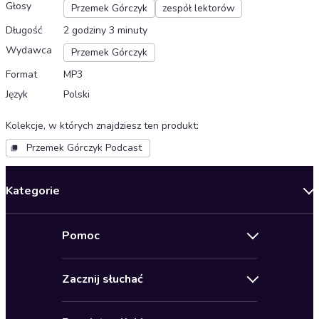
Głosy
Przemek Górczyk
zespół lektorów
Długość
2 godziny 3 minuty
Wydawca
Przemek Górczyk
Format
MP3
Język
Polski
Kolekcje, w których znajdziesz ten produkt
:
Przemek Górczyk Podcast
Kategorie
Nowości
Pomoc
Oferty specjalne
Kontakt
Bestsellery
Zacznij słuchać
Pomoc
Audioseriale
Audioteka Klub
Regulamin
Biografie