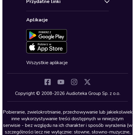
Przydatne linki
Karnety
Polityka prywatności
Biznes, marketing, ekonomia
Wybierz wersję językową
Karty upominkowe
Ustawienia prywatności
Dla dzieci
Aplikacje
Dołącz do newslettera
Aktywuj kartę
Formularz zgłaszania nielegalnych treści
Dla młodzieży
Blog
Oferta dla firm i bibliotek
Deklaracja dostępności
Erotyczne
Zapowiedzi
Fantastyka
Cykle audiobooków
Horror
Wszystkie aplikacje
Inne języki
Komedia
Kryminały
Copyright © 2008-2026 Audioteka Group Sp. z o.o.
Lektury szkolne
Literatura anglojęzyczna
Pobieranie, zwielokrotnianie, przechowywanie lub jakiekolwiek
inne wykorzystywanie treści dostępnych w niniejszym
Literatura faktu
serwisie - bez względu na ich charakter i sposób wyrażenia (w
szczególności lecz nie wyłącznie: słowne, słowno-muzyczne,
Literatura obyczajowa