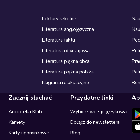
Lektury szkolne
Nau
Literatura anglojęzyczna
Nau
Literatura faktu
Pod
Literatura obyczajowa
Pol
Literatura piękna obca
Pra
Literatura piękna polska
Reli
Nagrania relaksacyjne
Ro
Zacznij słuchać
Przydatne linki
Ap
Audioteka Klub
Wybierz wersję językową
Karnety
Dołącz do newslettera
Karty upominkowe
Blog