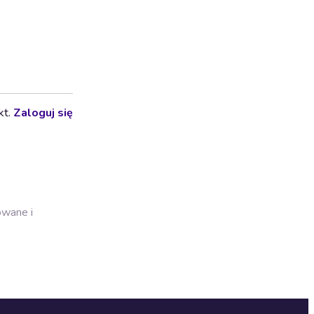
kt.
Zaloguj się
owane i