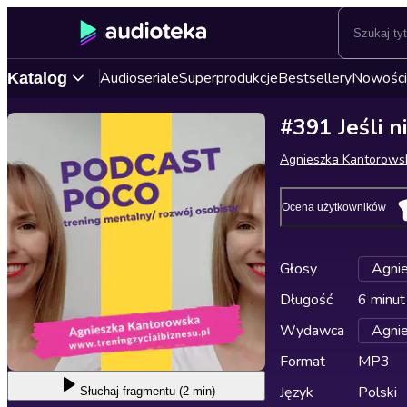
Audioseriale
Superprodukcje
Bestsellery
Nowości
Katalog
#391 Jeśli n
Agnieszka Kantorows
Ocena użytkowników
Głosy
Agni
Długość
6 minut
Wydawca
Agni
Format
MP3
Język
Polski
Słuchaj
fragmentu (2 min)