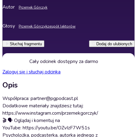
Autor
Przemek Górczyk
Głosy
Przemek Górczyk
zespół lektorów
Słuchaj fragmentu
Dodaj do ulubionych
Cały odcinek dostępny za darmo
Zaloguj się i słuchaj odcinka
Opis
Współpraca: partner@pgpodcast.pl
Dodatkowe materiały znajdziesz tutaj:
https://www.instagram.com/przemekgorczyk/
🎬 🗣️ Oglądaj i komentuj na
YouTube: https://youtu.be/OZvIzF7W51s
Psycholożka, podcasterka, autorka jednego z