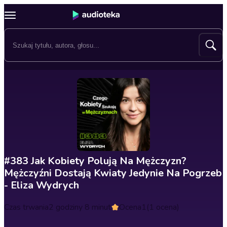
#383 Jak Kobiety Polują Na Mężczyzn?
Mężczyźni Dostają Kwiaty Jedynie Na Pogrzeb
- Eliza Wydrych
Czas trwania
2 godziny 8 minut
Ocena
1
(1 ocena)