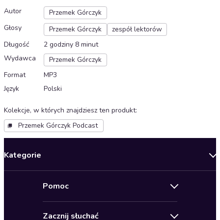
Autor
Przemek Górczyk
Głosy
Przemek Górczyk
zespół lektorów
Długość
2 godziny 8 minut
Wydawca
Przemek Górczyk
Format
MP3
Język
Polski
Kolekcje, w których znajdziesz ten produkt
:
Przemek Górczyk Podcast
Kategorie
Nowości
Pomoc
Oferty specjalne
Kontakt
Bestsellery
Zacznij słuchać