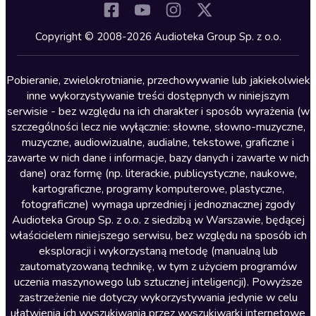
Komedia
Kryminały
Copyright © 2008-2026 Audioteka Group Sp. z o.o.
Lektury szkolne
Literatura anglojęzyczna
Pobieranie, zwielokrotnianie, przechowywanie lub jakiekolwiek
inne wykorzystywanie treści dostępnych w niniejszym
Literatura faktu
serwisie - bez względu na ich charakter i sposób wyrażenia (w
szczególności lecz nie wyłącznie: słowne, słowno-muzyczne,
Literatura obyczajowa
muzyczne, audiowizualne, audialne, tekstowe, graficzne i
Literatura piękna obca
zawarte w nich dane i informacje, bazy danych i zawarte w nich
dane) oraz formę (np. literackie, publicystyczne, naukowe,
Literatura piękna polska
kartograficzne, programy komputerowe, plastyczne,
Nagrania relaksacyjne
fotograficzne) wymaga uprzedniej i jednoznacznej zgody
Audioteka Group Sp. z o.o. z siedzibą w Warszawie, będącej
Nauka języków
właścicielem niniejszego serwisu, bez względu na sposób ich
Nauki humanistyczne
eksploracji i wykorzystaną metodę (manualną lub
zautomatyzowaną technikę, w tym z użyciem programów
Podcasty i audycje
uczenia maszynowego lub sztucznej inteligencji). Powyższe
Polityka
zastrzeżenie nie dotyczy wykorzystywania jedynie w celu
ułatwienia ich wyszukiwania przez wyszukiwarki internetowe