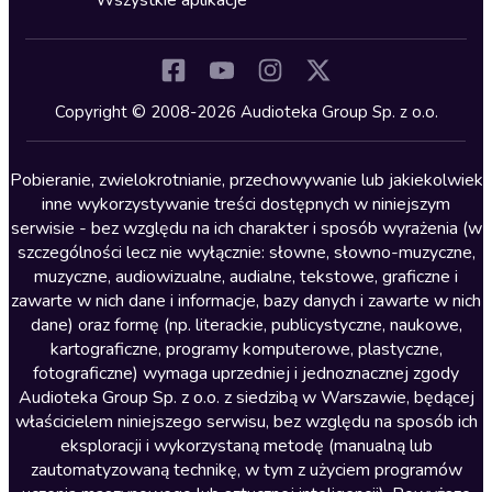
Wszystkie aplikacje
Inne języki
Komedia
Kryminały
Copyright © 2008-2026 Audioteka Group Sp. z o.o.
Lektury szkolne
Literatura anglojęzyczna
Pobieranie, zwielokrotnianie, przechowywanie lub jakiekolwiek
inne wykorzystywanie treści dostępnych w niniejszym
Literatura faktu
serwisie - bez względu na ich charakter i sposób wyrażenia (w
szczególności lecz nie wyłącznie: słowne, słowno-muzyczne,
Literatura obyczajowa
muzyczne, audiowizualne, audialne, tekstowe, graficzne i
Literatura piękna obca
zawarte w nich dane i informacje, bazy danych i zawarte w nich
dane) oraz formę (np. literackie, publicystyczne, naukowe,
Literatura piękna polska
kartograficzne, programy komputerowe, plastyczne,
Nagrania relaksacyjne
fotograficzne) wymaga uprzedniej i jednoznacznej zgody
Audioteka Group Sp. z o.o. z siedzibą w Warszawie, będącej
Nauka języków
właścicielem niniejszego serwisu, bez względu na sposób ich
Nauki humanistyczne
eksploracji i wykorzystaną metodę (manualną lub
zautomatyzowaną technikę, w tym z użyciem programów
Podcasty i audycje