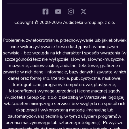
Inne języki
Komedia
Kryminały
Copyright © 2008-2026 Audioteka Group Sp. z o.o.
Lektury szkolne
Literatura anglojęzyczna
Pobieranie, zwielokrotnianie, przechowywanie lub jakiekolwiek
inne wykorzystywanie treści dostępnych w niniejszym
Literatura faktu
serwisie - bez względu na ich charakter i sposób wyrażenia (w
szczególności lecz nie wyłącznie: słowne, słowno-muzyczne,
Literatura obyczajowa
muzyczne, audiowizualne, audialne, tekstowe, graficzne i
Literatura piękna obca
zawarte w nich dane i informacje, bazy danych i zawarte w nich
dane) oraz formę (np. literackie, publicystyczne, naukowe,
Literatura piękna polska
kartograficzne, programy komputerowe, plastyczne,
Nagrania relaksacyjne
fotograficzne) wymaga uprzedniej i jednoznacznej zgody
Audioteka Group Sp. z o.o. z siedzibą w Warszawie, będącej
Nauka języków
właścicielem niniejszego serwisu, bez względu na sposób ich
Nauki humanistyczne
eksploracji i wykorzystaną metodę (manualną lub
zautomatyzowaną technikę, w tym z użyciem programów
Podcasty i audycje
uczenia maszynowego lub sztucznej inteligencji). Powyższe
Polityka