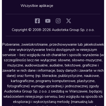
Horror
Wszystkie aplikacje
Inne języki
Komedia
Kryminały
Copyright © 2008-2026 Audioteka Group Sp. z o.o.
Lektury szkolne
Literatura anglojęzyczna
Pobieranie, zwielokrotnianie, przechowywanie lub jakiekolwiek
inne wykorzystywanie treści dostępnych w niniejszym
Literatura faktu
serwisie - bez względu na ich charakter i sposób wyrażenia (w
szczególności lecz nie wyłącznie: słowne, słowno-muzyczne,
Literatura obyczajowa
muzyczne, audiowizualne, audialne, tekstowe, graficzne i
Literatura piękna obca
zawarte w nich dane i informacje, bazy danych i zawarte w nich
dane) oraz formę (np. literackie, publicystyczne, naukowe,
Literatura piękna polska
kartograficzne, programy komputerowe, plastyczne,
Nagrania relaksacyjne
fotograficzne) wymaga uprzedniej i jednoznacznej zgody
Audioteka Group Sp. z o.o. z siedzibą w Warszawie, będącej
Nauka języków
właścicielem niniejszego serwisu, bez względu na sposób ich
Nauki humanistyczne
eksploracji i wykorzystaną metodę (manualną lub