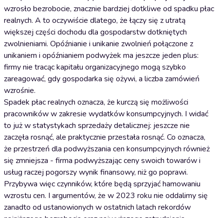
wzrosło bezrobocie, znacznie bardziej dotkliwe od spadku płac
realnych. A to oczywiście dlatego, że łączy się z utratą
większej części dochodu dla gospodarstw dotkniętych
zwolnieniami. Opóźnianie i unikanie zwolnień połączone z
unikaniem i opóźnianiem podwyżek ma jeszcze jeden plus:
firmy nie tracąc kapitału organizacyjnego mogą szybko
zareagować, gdy gospodarka się ożywi, a liczba zamówień
wzrośnie.
Spadek płac realnych oznacza, że kurczą się możliwości
pracowników w zakresie wydatków konsumpcyjnych. I widać
to już w statystykach sprzedaży detalicznej: jeszcze nie
zaczęła rosnąć, ale praktycznie przestała rosnąć. Co oznacza,
że przestrzeń dla podwyższania cen konsumpcyjnych również
się zmniejsza - firma podwyższając ceny swoich towarów i
usług raczej pogorszy wynik finansowy, niż go poprawi.
Przybywa więc czynników, które będą sprzyjać hamowaniu
wzrostu cen. I argumentów, że w 2023 roku nie oddalimy się
zanadto od ustanowionych w ostatnich latach rekordów