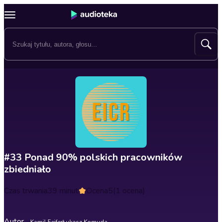
#33 Ponad 90% polskich pracowników
zbiedniało
Czas trwania
39 minut
Ocena
5
(1 ocena)
Autor