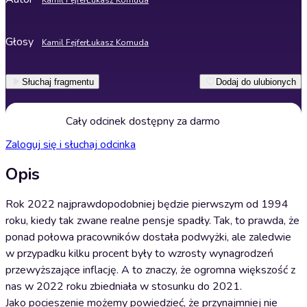
Kamil Fejfer
Łukasz Komuda
Głosy
Kamil Fejfer
Łukasz Komuda
Słuchaj fragmentu
Dodaj do ulubionych
Cały odcinek dostępny za darmo
Zaloguj się i słuchaj odcinka
Opis
Rok 2022 najprawdopodobniej będzie pierwszym od 1994
roku, kiedy tak zwane realne pensje spadły. Tak, to prawda, że
ponad połowa pracowników dostała podwyżki, ale zaledwie
w przypadku kilku procent były to wzrosty wynagrodzeń
przewyższające inflację. A to znaczy, że ogromna większość z
nas w 2022 roku zbiedniała w stosunku do 2021.
Jako pocieszenie możemy powiedzieć, że przynajmniej nie