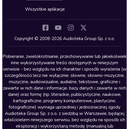
Cykle audiobooków
Horror
Wszystkie aplikacje
Inne języki
Komedia
Kryminały
Copyright © 2008-2026 Audioteka Group Sp. z o.o.
Lektury szkolne
Literatura anglojęzyczna
Pobieranie, zwielokrotnianie, przechowywanie lub jakiekolwiek
inne wykorzystywanie treści dostępnych w niniejszym
Literatura faktu
serwisie - bez względu na ich charakter i sposób wyrażenia (w
szczególności lecz nie wyłącznie: słowne, słowno-muzyczne,
Literatura obyczajowa
muzyczne, audiowizualne, audialne, tekstowe, graficzne i
Literatura piękna obca
zawarte w nich dane i informacje, bazy danych i zawarte w nich
dane) oraz formę (np. literackie, publicystyczne, naukowe,
Literatura piękna polska
kartograficzne, programy komputerowe, plastyczne,
Nagrania relaksacyjne
fotograficzne) wymaga uprzedniej i jednoznacznej zgody
Audioteka Group Sp. z o.o. z siedzibą w Warszawie, będącej
Nauka języków
właścicielem niniejszego serwisu, bez względu na sposób ich
Nauki humanistyczne
eksploracji i wykorzystaną metodę (manualną lub