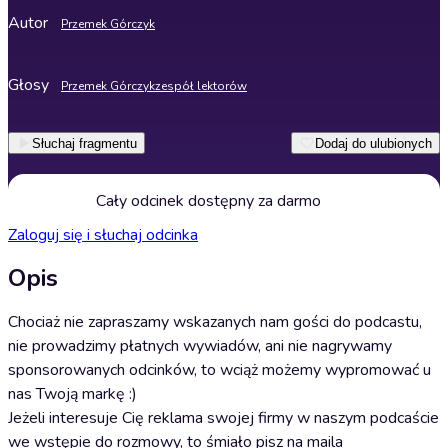
Autor
Przemek Górczyk
Głosy
Przemek Górczyk
zespół lektorów
Słuchaj fragmentu
Dodaj do ulubionych
Cały odcinek dostępny za darmo
Zaloguj się i słuchaj odcinka
Opis
Chociaż nie zapraszamy wskazanych nam gości do podcastu,
nie prowadzimy płatnych wywiadów, ani nie nagrywamy
sponsorowanych odcinków, to wciąż możemy wypromować u
nas Twoją markę :)
Jeżeli interesuje Cię reklama swojej firmy w naszym podcaście
we wstępie do rozmowy, to śmiało pisz na maila