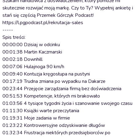
Szukam handlowca z doświadczeniem, który pomoże mi
skutecznie rozwijać moją markę. Czy to Ty? Wypełnij ankietę i
stań się częścią Przemek Górczyk Podcast!
https://l.pgpodcast.pl/rekrutacja-sales
-----
Spis treści:
00:00:00 Dzisiaj w odcinku
00:01:38 Martin Kaczmarski
00:02:18 Downhill
00:07:06 Hulajnoga 90 km/h
00:09:40 Kontuzja kręgosłupa na pustyni
00:17:19 Trudna zmiana po wypadku na Dakarze
00:23:44 Przejęcie zarządzania firmą bez doświadczenia
00:51:53 Kompetencje, których mi brakowało
01:03:56 4 tysiące tygodni życia i szanowanie swojego czasu
01:11:30 Książki warte przeczytania
01:19:31 Moje zadania w firmie
01:23:22 Kontrowersyjne odzyskiwanie długów
01:32:34 Frustracja niektórych przedsiębiorców po