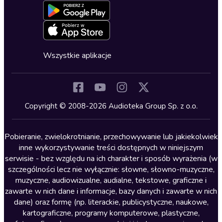
Formularz zgłaszania nielegalnych treści
Dla młodzieży
Blog
Oferta dla firm i bibliotek
Deklaracja dostępności
Erotyczne
Zapowiedzi
Fantastyka
Cykle audiobooków
Horror
Wszystkie aplikacje
Inne języki
Komedia
Kryminały
Copyright © 2008-2026 Audioteka Group Sp. z o.o.
Lektury szkolne
Literatura anglojęzyczna
Pobieranie, zwielokrotnianie, przechowywanie lub jakiekolwiek
inne wykorzystywanie treści dostępnych w niniejszym
Literatura faktu
serwisie - bez względu na ich charakter i sposób wyrażenia (w
szczególności lecz nie wyłącznie: słowne, słowno-muzyczne,
Literatura obyczajowa
muzyczne, audiowizualne, audialne, tekstowe, graficzne i
Literatura piękna obca
zawarte w nich dane i informacje, bazy danych i zawarte w nich
dane) oraz formę (np. literackie, publicystyczne, naukowe,
Literatura piękna polska
kartograficzne, programy komputerowe, plastyczne,
Nagrania relaksacyjne