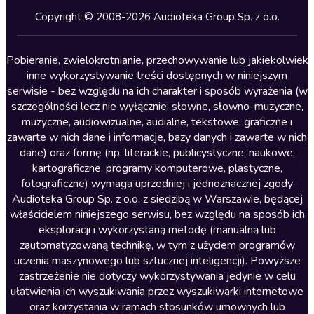
Kryminały
Copyright © 2008-2026 Audioteka Group Sp. z o.o.
Lektury szkolne
Literatura anglojęzyczna
Pobieranie, zwielokrotnianie, przechowywanie lub jakiekolwiek
inne wykorzystywanie treści dostępnych w niniejszym
Literatura faktu
serwisie - bez względu na ich charakter i sposób wyrażenia (w
szczególności lecz nie wyłącznie: słowne, słowno-muzyczne,
Literatura obyczajowa
muzyczne, audiowizualne, audialne, tekstowe, graficzne i
Literatura piękna obca
zawarte w nich dane i informacje, bazy danych i zawarte w nich
dane) oraz formę (np. literackie, publicystyczne, naukowe,
Literatura piękna polska
kartograficzne, programy komputerowe, plastyczne,
Nagrania relaksacyjne
fotograficzne) wymaga uprzedniej i jednoznacznej zgody
Audioteka Group Sp. z o.o. z siedzibą w Warszawie, będącej
Nauka języków
właścicielem niniejszego serwisu, bez względu na sposób ich
Nauki humanistyczne
eksploracji i wykorzystaną metodę (manualną lub
zautomatyzowaną technikę, w tym z użyciem programów
Podcasty i audycje
uczenia maszynowego lub sztucznej inteligencji). Powyższe
Polityka
zastrzeżenie nie dotyczy wykorzystywania jedynie w celu
ułatwienia ich wyszukiwania przez wyszukiwarki internetowe
Prasa
oraz korzystania w ramach stosunków umownych lub