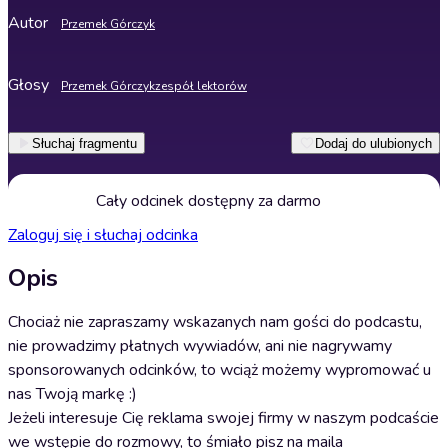
Autor
Przemek Górczyk
Głosy
Przemek Górczyk
zespół lektorów
Słuchaj fragmentu
Dodaj do ulubionych
Cały odcinek dostępny za darmo
Zaloguj się i słuchaj odcinka
Opis
Chociaż nie zapraszamy wskazanych nam gości do podcastu,
nie prowadzimy płatnych wywiadów, ani nie nagrywamy
sponsorowanych odcinków, to wciąż możemy wypromować u
nas Twoją markę :)
Jeżeli interesuje Cię reklama swojej firmy w naszym podcaście
we wstępie do rozmowy, to śmiało pisz na maila