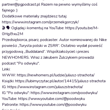
partner@pgpodcast.pl Razem na pewno wymyślimy coś
fajnego :)
Dodatkowe materiały znajdziesz tutaj:
https://www.instagram.com/przemekgorczyk/
🎬 🗣️ Oglądaj i komentuj na YouTube: https://youtu.be/M-
0HgJ9xu2M
Przedsiębiorca, pisarz, podcaster. Autor nominowanej do Nike
powieści „Turysta polski w ZSRR”. Ostatnio wydał powieść
przygodową „Buddaland”. Współzałożyciel i prezes
NEWHOMERS. Wraz z Jakubem Żulczykiem prowadzi
podcast "Po odwyku".
Linki:
WWW: https://newhomers.pl/ludzie/juliusz-strachota/
Książki: https://lubimyczytac.pl/autor/14415/juliusz-strachota
IG: https://www.instagram.com/juliuszstrachota/
IG "Po odwyku": https://www.instagram.com/poodwyku/
YouTube: https://www.youtube.com/@poodwyku
Patronite: https://www.youtube.com/@poodwyku