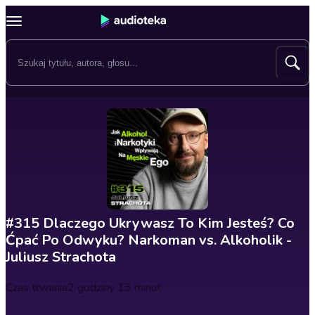
#315 Dlaczego Ukrywasz To Kim Jesteś? Co
Ćpać Po Odwyku? Narkoman vs. Alkoholik -
Juliusz Strachota
Czas trwania
2 godziny 13 minut