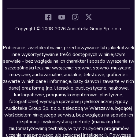
Inne języki
Komedia
Kryminały
Copyright © 2008-2026 Audioteka Group Sp. z o.o.
Lektury szkolne
Literatura anglojęzyczna
Pobieranie, zwielokrotnianie, przechowywanie lub jakiekolwiek
inne wykorzystywanie treści dostępnych w niniejszym
Literatura faktu
serwisie - bez względu na ich charakter i sposób wyrażenia (w
szczególności lecz nie wyłącznie: słowne, słowno-muzyczne,
Literatura obyczajowa
muzyczne, audiowizualne, audialne, tekstowe, graficzne i
Literatura piękna obca
zawarte w nich dane i informacje, bazy danych i zawarte w nich
dane) oraz formę (np. literackie, publicystyczne, naukowe,
Literatura piękna polska
kartograficzne, programy komputerowe, plastyczne,
Nagrania relaksacyjne
fotograficzne) wymaga uprzedniej i jednoznacznej zgody
Audioteka Group Sp. z o.o. z siedzibą w Warszawie, będącej
Nauka języków
właścicielem niniejszego serwisu, bez względu na sposób ich
Nauki humanistyczne
eksploracji i wykorzystaną metodę (manualną lub
zautomatyzowaną technikę, w tym z użyciem programów
Podcasty i audycje
uczenia maszynowego lub sztucznej inteligencji). Powyższe