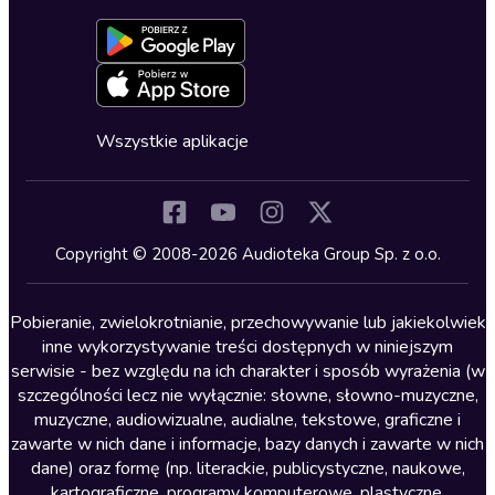
Dołącz do newslettera
Aktywuj kartę
Formularz zgłaszania nielegalnych treści
Dla młodzieży
Blog
Oferta dla firm i bibliotek
Deklaracja dostępności
Erotyczne
Zapowiedzi
Fantastyka
Cykle audiobooków
Horror
Wszystkie aplikacje
Inne języki
Komedia
Kryminały
Copyright © 2008-2026 Audioteka Group Sp. z o.o.
Lektury szkolne
Literatura anglojęzyczna
Pobieranie, zwielokrotnianie, przechowywanie lub jakiekolwiek
inne wykorzystywanie treści dostępnych w niniejszym
Literatura faktu
serwisie - bez względu na ich charakter i sposób wyrażenia (w
szczególności lecz nie wyłącznie: słowne, słowno-muzyczne,
Literatura obyczajowa
muzyczne, audiowizualne, audialne, tekstowe, graficzne i
Literatura piękna obca
zawarte w nich dane i informacje, bazy danych i zawarte w nich
dane) oraz formę (np. literackie, publicystyczne, naukowe,
Literatura piękna polska
kartograficzne, programy komputerowe, plastyczne,